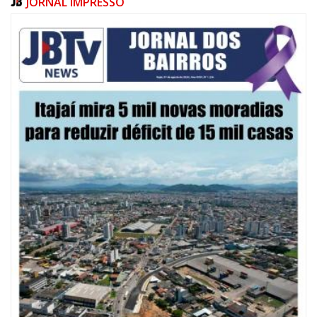
JORNAL IMPRESSO
09/08/2026 | 07:00
Defesa Civil de Itajaí apresentará plano de contingência contra El Niño na
ACII
ITAJAÍ