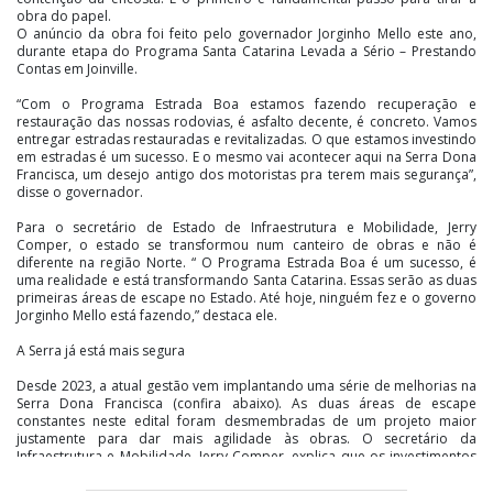
obra do papel.
O anúncio da obra foi feito pelo governador Jorginho Mello este ano,
durante etapa do Programa Santa Catarina Levada a Sério – Prestando
Contas em Joinville.
“Com o Programa Estrada Boa estamos fazendo recuperação e
restauração das nossas rodovias, é asfalto decente, é concreto. Vamos
entregar estradas restauradas e revitalizadas. O que estamos investindo
em estradas é um sucesso. E o mesmo vai acontecer aqui na Serra Dona
Francisca, um desejo antigo dos motoristas pra terem mais segurança”,
disse o governador.
Para o secretário de Estado de Infraestrutura e Mobilidade, Jerry
Comper, o estado se transformou num canteiro de obras e não é
diferente na região Norte. “ O Programa Estrada Boa é um sucesso, é
uma realidade e está transformando Santa Catarina. Essas serão as duas
primeiras áreas de escape no Estado. Até hoje, ninguém fez e o governo
Jorginho Mello está fazendo,” destaca ele.
A Serra já está mais segura
Desde 2023, a atual gestão vem implantando uma série de melhorias na
Serra Dona Francisca (confira abaixo). As duas áreas de escape
constantes neste edital foram desmembradas de um projeto maior
justamente para dar mais agilidade às obras. O secretário da
Infraestrutura e Mobilidade, Jerry Comper, explica que os investimentos
chegam a aproximadamente R$ 35 milhões. As duas áreas de escape
serão construídas nos Kms 15,3 e 17,4 da SC-418.