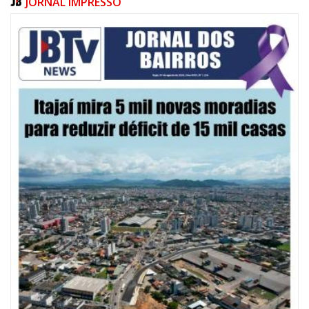
JORNAL IMPRESSO
07/08/2026 | 10:15
Defesa Civil de Itajaí e Univali ampliam monitoramento das marés com
novo marégrafo
NAVEGANTES