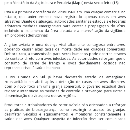
pelo Ministério da Agricultura e Pecuária (Mapa) nesta sexta-feira (16).
Esta é a primeira ocorrência do vírus H5N1 em uma criação comercial no
estado, que anteriormente havia registrado apenas casos em aves
silvestres. Diante da situação, autoridades sanitárias estaduais e federais
adotaram medidas emergenciais para conter a propagação do vírus,
incluindo o isolamento da área afetada e a intensificação da vigilância
em propriedades vizinhas.
A gripe aviária é uma doença viral altamente contagiosa entre aves,
podendo causar altas taxas de mortalidade em criações comerciais.
Embora rara, a transmissão para seres humanos pode ocorrer através
do contato direto com aves infectadas. As autoridades reforçam que o
consumo de carne de frango e ovos devidamente cozidos não
representa risco à saúde humana.
O Rio Grande do Sul já havia decretado estado de emergência
zoossanitária em abril, após a detecção de casos em aves silvestres.
Com o novo foco em uma granja comercial, o governo estadual deve
revisar e intensificar as medidas de controle e prevenção para evitar a
disseminação do vírus para outras regiões.
Produtores e trabalhadores do setor avícola são orientados a reforçar
as práticas de biossegurança, como restringir o acesso às granjas,
desinfetar veículos e equipamentos, e monitorar constantemente a
saúde das aves. Qualquer suspeita de infecção deve ser comunicada
imediatamente às autoridades sanitárias locais.