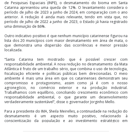
de Pesquisas Espaciais (INPE), o desmatamento do bioma em Santa
Catarina apresentou uma queda de 12%. O levantamento considera o
período de julho de 2023 a junho de 2024, em comparação com o ano
anterior. A redução é ainda mais relevante, tendo em vista que, no
período de julho de 2022 a junho de 2023, o Estado já havia registrado
uma diminuição de 86%.
Outro indicativo positivo é que nenhum município catarinense figurou na
lista dos 20 municípios com maior desmatamento em área de mata, o
que demonstra uma dispersão das ocorrências e menor pressão
localizada.
“Santa Catarina tem mostrado que é possível crescer com
responsabilidade ambiental. A nova redução no desmatamento da Mata
Atlântica é fruto de um trabalho sério, que combina o uso de tecnologia,
fiscalização eficiente e políticas públicas bem direcionadas. O meio
ambiente é mais uma área em que os catarinenses demonstram seu
compromisso e protagonismo, assim como já é com o nosso
agronegócio, no comércio exterior e na produção industrial.
Trabalhamos com equilíbrio, conciliando crescimento econômico com
responsabilidade ambiental, o que garante um desenvolvimento
verdadeiramente sustentável”, disse o governador Jorginho Mello.
Para a presidente do IMA, Sheila Meirelles, a continuidade na redução do
desmatamento é um aspecto muito positivo, relacionado à
conscientização da população e ao investimento estratégico em
tecnologias avançadas de monitoramento remoto, desenvolvidas pelos
técnicos do Instituto para auxiliar na fiscalização.