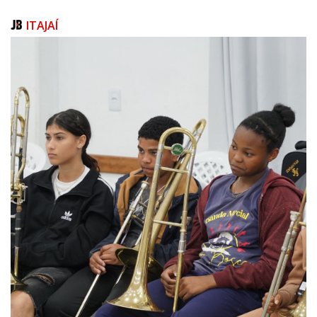
História
Em 2025, Santa Catarina celebra 50 anos de atuação contínua de um
ITAJAÍ
órgão ambiental estadual. O Instituto do Meio Ambiente de Santa
Catarina (IMA) foi criado em 2017, sucedendo a Fundação do Meio
Ambiente (Fatma), que exerceu suas atividades por 42 anos, desde sua
criação em 1975.
O IMA é uma autarquia estadual vinculada ao Governo de Santa Catarina.
Possui sede administrativa em Florianópolis, 16 coordenadorias
regionais do meio ambiente (Codams) distribuídas estrategicamente por
todas as regiões do Estado, além de administrar 10 unidades de
conservação de proteção integral.
Atualmente, o órgão conta com um quadro funcional de cerca de 600
colaboradores — entre servidores efetivos, temporários,
comissionados, cedidos, terceirizados e estagiários — que atuam em
diversas frentes.
Com o propósito de preservar os recursos naturais de Santa Catarina,
promover o desenvolvimento sustentável e equilibrar a proteção
ambiental com o progresso socioeconômico, o IMA, ao completar meio
século de história, reafirma seu compromisso com a excelência na
gestão ambiental e com a construção de um futuro ainda melhor para
todos os catarinenses.