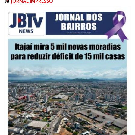
JORNAL IMPRESSO
07/08/2026 | 10:15
Defesa Civil de Itajaí e Univali ampliam monitoramento das marés com
novo marégrafo
NAVEGANTES