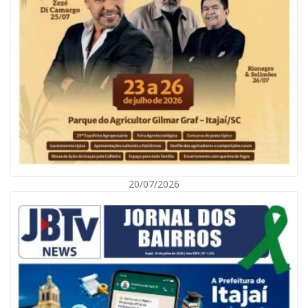
06/08/2026 | 10:04
Ação oferece testes rápidos para HIV, sífilis e hepatites nesta quinta (6) e
sexta-feira (7)
GERAL
20/07/2026