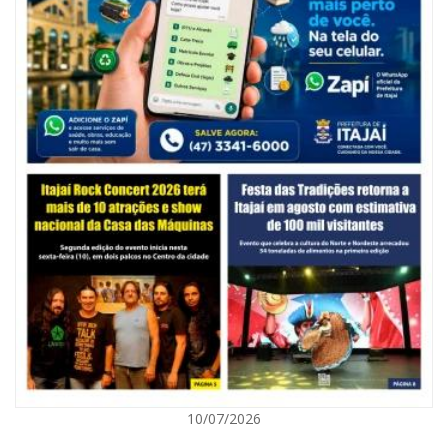
06/08/2026 | 10:14
Defesa Civil de SC monitora formação de ciclone-bomba no Sul do Brasil;
entenda como o fenômeno se forma e quais os impactos no estado
ITAJAÍ
10/07/2026