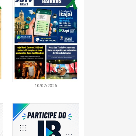
7:00
 de Ensino inicia entrega de novos uniformes
ras
7:00
Norte de SC expande e abre primeira unidade
is
7:00
10/07/2026
ção europeia ocorre enquanto inteligência
ta centers e carros elétricos elevam a demanda
rmazenamento no centro do debate
7:00
m navegantino estreia no Cineteatro
ebate sobre direitos da mulher