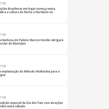
7:00
ições Brasileiras em Itajaí começa nesta
elebra a cultura do Norte e Nordeste no
7:00
ui Barbosa do Palácio Marcos Konder abrigará
colar do Município
7:00
 na implantação do Método Wolbachia para o
ngue
7:00
á edição especial de Dia dos Pais com atrações
mília neste sábado