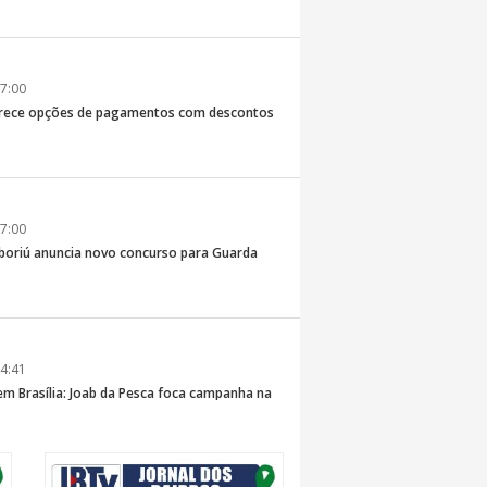
7:00
erece opções de pagamentos com descontos
7:00
boriú anuncia novo concurso para Guarda
4:41
 em Brasília: Joab da Pesca foca campanha na
 e defesa dos pescadores da AMFRI