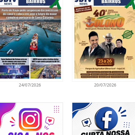
05/08/2026 | 0
Rede Municipal
para merendei
GERAL
05/08/2026 | 0
Sorveteria do 
em Florianópol
GERAL
05/08/2026 | 0
24/07/2026
20/07/2026
Queda na gera
artificial, da
e colocam o a
energético
NAVEGANTES
05/08/2026 | 0
Curta-metrage
Carecão com d