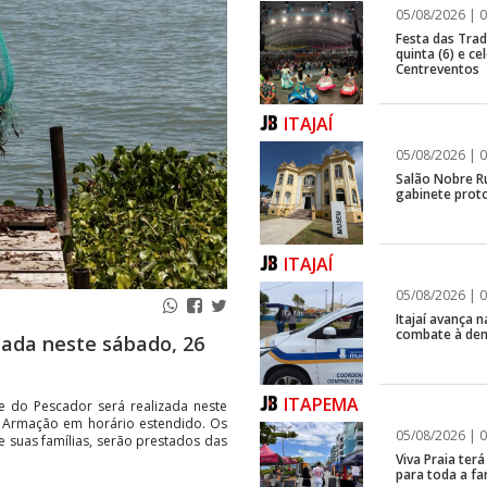
05/08/2026 | 0
Festa das Trad
quinta (6) e c
Centreventos
ITAJAÍ
05/08/2026 | 0
Salão Nobre R
gabinete proto
ITAJAÍ
05/08/2026 | 0
Itajaí avança
combate à de
zada neste sábado, 26
ITAPEMA
 do Pescador será realizada neste
 Armação em horário estendido. Os
05/08/2026 | 0
 suas famílias, serão prestados das
Viva Praia ter
para toda a fa