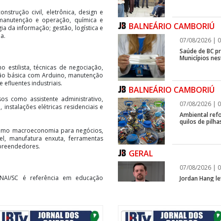
onstrução civil, eletrônica, design e
 manutenção e operação, química e
BALNEÁRIO CAMBORIÚ
ia da informação; gestão, logística e
a.
07/08/2026 | 0
Saúde de BC p
Municípios ne
 estilista, técnicas de negociação,
ão básica com Arduino, manutenção
efluentes industriais.
BALNEÁRIO CAMBORIÚ
os como assistente administrativo,
07/08/2026 | 0
instalações elétricas residenciais e
Ambiental refo
quilos de pilha
como macroeconomia para negócios,
l, manufatura enxuta, ferramentas
mpreendedores.
GERAL
07/08/2026 | 0
AI/SC é referência em educação
Jordan Hang le
InspiraBQ, em
sos profissionais, técnicos e de
ulas com trabalho em empresas
ITAPEMA
entaram cursos profissionais da