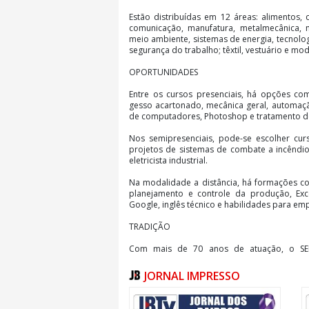
Estão distribuídas em 12 áreas: alimentos, c
comunicação, manufatura, metalmecânica,
meio ambiente, sistemas de energia, tecnolog
segurança do trabalho; têxtil, vestuário e mod
OPORTUNIDADES
Entre os cursos presenciais, há opções como
gesso acartonado, mecânica geral, automaç
de computadores, Photoshop e tratamento de 
Nos semipresenciais, pode-se escolher curs
projetos de sistemas de combate a incêndio, 
eletricista industrial.
Na modalidade a distância, há formações 
planejamento e controle da produção, Exce
Google, inglês técnico e habilidades para e
TRADIÇÃO
Com mais de 70 anos de atuação, o SEN
profissional. A instituição oferece cur
aprendizagem industrial (combina a
JORNAL IMPRESSO
contratantes).
Em 2024, mais de 208 mil pessoas frequ