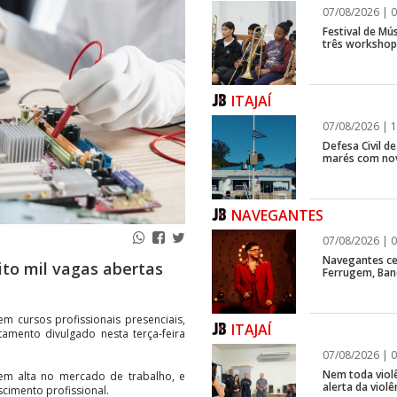
07/08/2026 | 0
Festival de Mús
três workshops
ITAJAÍ
07/08/2026 | 1
Defesa Civil d
marés com no
NAVEGANTES
07/08/2026 | 0
Navegantes ce
to mil vagas abertas
Ferrugem, Ban
m cursos profissionais presenciais,
ITAJAÍ
tamento divulgado nesta terça-feira
07/08/2026 | 0
Nem toda violê
 em alta no mercado de trabalho, e
alerta da viol
cimento profissional.