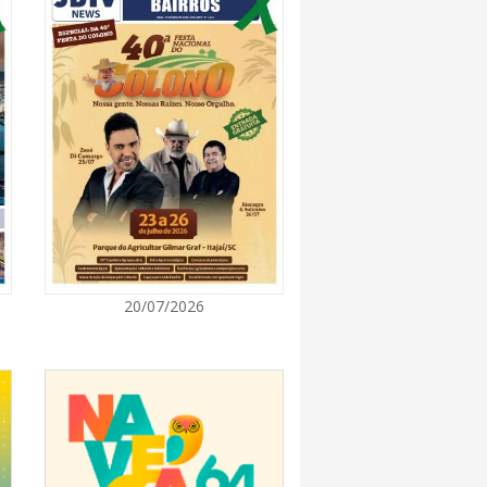
7:00
 Itapema segue com credenciamento aberto
e produtores culturais
7:00
taca no IDEB e conquista melhor resultado da
7:00
20/07/2026
endedor divulga agenda de capacitações e
ratuitas para agosto em Balneário Piçarras
7:00
nquista nota A+ na Capag do Tesouro