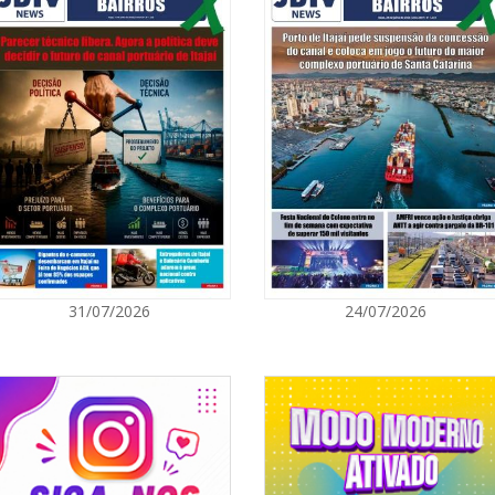
 registrados em 2023.
07/08/2026 | 0
Prefeitura de
para artistas 
ITAPEMA
07/08/2026 | 0
Itapema se des
região
BALNEÁRIO PIÇARRAS
07/08/2026 | 0
31/07/2026
24/07/2026
Sala do Empre
consultorias g
NAVEGANTES
07/08/2026 | 0
Navegantes co
Nacional