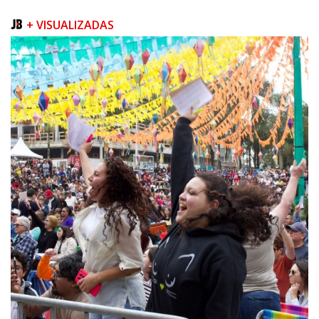
+ VISUALIZADAS
05/08/2026 | 07:00
Queda na geração europeia ocorre enquanto inteligência artificial, data
centers e carros elétricos elevam a demanda e colocam o
armazenamento no centro do debate energético
NAVEGANTES