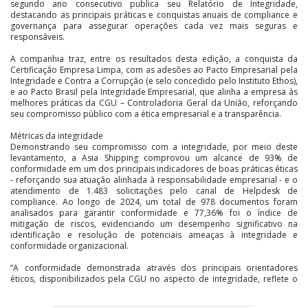
segundo ano consecutivo publica seu Relatório de Integridade,
destacando as principais práticas e conquistas anuais de compliance e
governança para assegurar operações cada vez mais seguras e
responsáveis.
A companhia traz, entre os resultados desta edição, a conquista da
Certificação Empresa Limpa, com as adesões ao Pacto Empresarial pela
Integridade e Contra a Corrupção (e selo concedido pelo Instituto Ethos),
e ao Pacto Brasil pela Integridade Empresarial, que alinha a empresa às
melhores práticas da CGU – Controladoria Geral da União, reforçando
seu compromisso público com a ética empresarial e a transparência.
Métricas da integridade
Demonstrando seu compromisso com a integridade, por meio deste
levantamento, a Asia Shipping comprovou um alcance de 93% de
conformidade em um dos principais indicadores de boas práticas éticas
- reforçando sua atuação alinhada à responsabilidade empresarial - e o
atendimento de 1.483 solicitações pelo canal de Helpdesk de
compliance. Ao longo de 2024, um total de 978 documentos foram
analisados para garantir conformidade e 77,36% foi o índice de
mitigação de riscos, evidenciando um desempenho significativo na
identificação e resolução de potenciais ameaças à integridade e
conformidade organizacional.
“A conformidade demonstrada através dos principais orientadores
éticos, disponibilizados pela CGU no aspecto de integridade, reflete o
compromisso na implementação e monitoramento contínuo das
iniciativas da empresa. A conformidade regulatória não só fortalece a