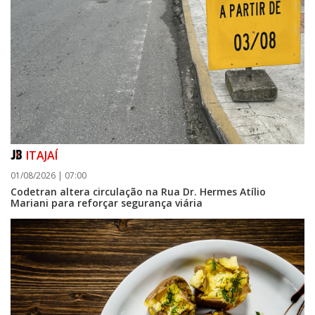
07/08/2026 | 07:00
Sala do Empreendedor divulga agenda de capacitações e consultorias
gratuitas para agosto em Balneário Piçarras
ITAJAÍ
NAVEGANTES
01/08/2026 | 07:00
Codetran altera circulação na Rua Dr. Hermes Atílio
Mariani para reforçar segurança viária