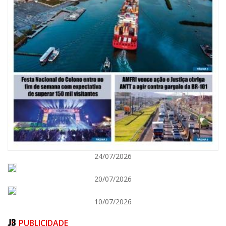
07/08/2026 | 07:00
Saúde de BC promove mutirão de DIU e Implanon na UBS Municípios
neste sábado
24/07/2026
BALNEÁRIO CAMBORIÚ
20/07/2026
10/07/2026
PUBLICIDADE