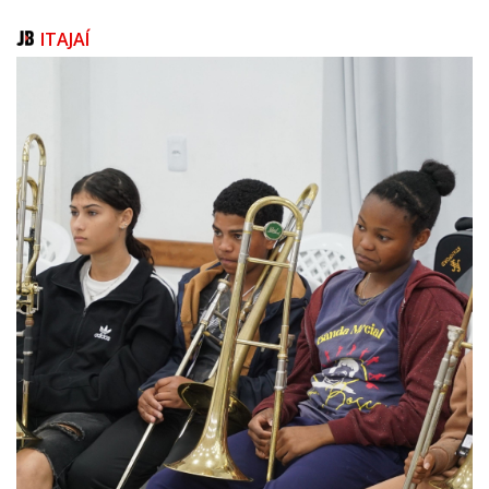
confiança dos stakeholders, mas também assegura que a organização
opere de maneira ética e alinhada com as boas práticas do mercado,
ITAJAÍ
promovendo um ambiente de negócios mais transparente e seguro”,
conta Alexandro Ferreira, gerente de Compliance da Asia Shipping.
Para Alexandre Pimenta, CEO da Asia Shipping, o Código de Ética da
empresa, aliado às políticas de compliance, reforça o compromisso da
organização com práticas justas e transparentes. “Por meio do nosso
Canal de Ética, por exemplo, garantimos um espaço seguro para que
colaboradores e parceiros possam reportar qualquer situação que vá
contra os nossos princípios, com a certeza de que cada caso será
tratado com seriedade e imparcialidade”, conta.
A jornada de integridade não é apenas um compromisso da empresa,
mas um reflexo do trabalho diário de cada colaborador. “O sucesso do
nosso Programa de Integridade é resultado do empenho de todos que
fazem parte da Asia Shipping”, comenta o CEO.
Se o ano de 2024 foi marcado por importantes conquistas, como a
mitigação de riscos, o atendimento eficiente às solicitações de
compliance e a conformidade com as exigências regulatórias, para 2025,
a meta da Asia Shipping é avançar em mais treinamentos para reforçar a
cultura da integridade, fortalecer os canais de comunicação e
compliance, e monitoramento contínuo das melhores práticas e
regulamentações.
Para mais informações e para conferir o Relatório de Integridade 2024
completo da companhia, acesse o site.