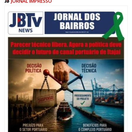
JORNAL IMPRESSO
07/08/2026 | 07:00
Navegantes celebra 64 anos com shows nacionais de Ferrugem, Banda
Morada e Chiquito & Bordoneio
ITAJAÍ