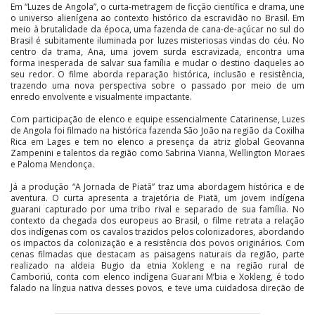
Em “Luzes de Angola”, o curta-metragem de ficção científica e drama, une
o universo alienígena ao contexto histórico da escravidão no Brasil. Em
meio à brutalidade da época, uma fazenda de cana-de-açúcar no sul do
Brasil é subitamente iluminada por luzes misteriosas vindas do céu. No
centro da trama, Ana, uma jovem surda escravizada, encontra uma
forma inesperada de salvar sua família e mudar o destino daqueles ao
seu redor. O filme aborda reparação histórica, inclusão e resistência,
trazendo uma nova perspectiva sobre o passado por meio de um
enredo envolvente e visualmente impactante.
Com participação de elenco e equipe essencialmente Catarinense, Luzes
de Angola foi filmado na histórica fazenda São João na região da Coxilha
Rica em Lages e tem no elenco a presença da atriz global Geovanna
Zampenini e talentos da região como Sabrina Vianna, Wellington Moraes
e Paloma Mendonça.
Já a produção “A Jornada de Piatã” traz uma abordagem histórica e de
aventura. O curta apresenta a trajetória de Piatã, um jovem indígena
guarani capturado por uma tribo rival e separado de sua família. No
contexto da chegada dos europeus ao Brasil, o filme retrata a relação
dos indígenas com os cavalos trazidos pelos colonizadores, abordando
os impactos da colonização e a resistência dos povos originários. Com
cenas filmadas que destacam as paisagens naturais da região, parte
realizado na aldeia Bugio da etnia Xokleng e na região rural de
Camboriú, conta com elenco indígena Guarani M’bia e Xokleng, é todo
falado na língua nativa desses povos, e teve uma cuidadosa direção de
arte reproduzindo figurinos e artefatos da época.