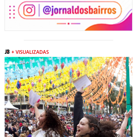
+ VISUALIZADAS
05/08/2026 | 07:00
Queda na geração europeia ocorre enquanto inteligência artificial, data
centers e carros elétricos elevam a demanda e colocam o
armazenamento no centro do debate energético
NAVEGANTES