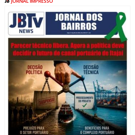
JORNAL IMPRESSO
05/08/2026 | 07:00
Salão Nobre Rui Barbosa do Palácio Marcos Konder abrigará gabinete
protocolar do Município
ITAJAÍ