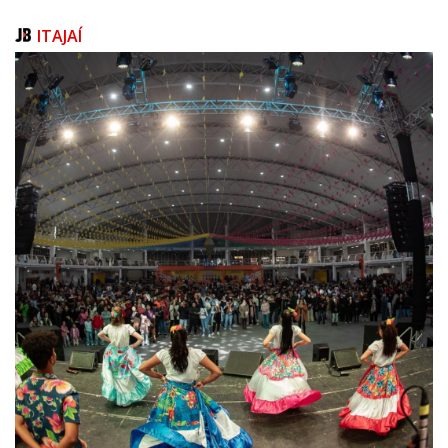
dados do IBGE. O percentual é o segundo maior do país, atrás apenas
do Rio de Janeiro, com 17,5%. Santa Catarina ficou à frente de estados
ITAJAÍ
como Minas Gerais (2,1%), Paraná (-1,3%), São Paulo (-1,7%) e acima da
média brasileira de redução de -0,6%.
“Na questão dos transportes, destacam-se os transportes de
passageiros, considerando a grande temporada de verão que ocorre
em Santa Catarina e a chegada de milhares de turistas nacionais e
estrangeiros. Mas também os transportes de cargas, já que a produção
está muito aquecida, inclusive com números positivos puxados pelo
aumento das exportações”, acrescenta Dreveck.
Destaque para o setor de turismo a nível nacional
A pesquisa do IBGE sobre o setor de serviços também retrata o
aquecimento do turismo em Santa Catarina. Conforme os dados, o
volume de atividade econômica ligada ao turismo cresceu 7% em janeiro
na comparação com o mesmo período do ano passado. O percentual
representa o dobro da média nacional, que ficou em 3,5% no mesmo
período.
Já na comparação entre janeiro de 2025 e dezembro de 2024, com ajuste
sazonal, o segmento de turismo de Santa Catarina teve o melhor
desempenho do país. A elevação no estado ficou em 1,7%, contra média
nacional de retração de -6,4%. Os dados reforçam a boa temporada de
verão que trouxe milhões de turistas para Santa Catarina.