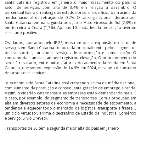
Santa Catarina registrou em janeiro o maior crescimento do país no
setor de serviços, com alta de 3,4% em relação a dezembro. O
percentual lidera o ranking dos estados brasileiros e ficou bem acima da
média nacional, de retração de -0,2%. O ranking nacional liderado por
Santa Catarina tem na segunda posição o Mato Grosso do Sul (2,3%) e
em terceiro o Ceará (1,7%). Apenas 10 unidades da federação tiveram
resultado positivo.
Os dados, apurados pelo IBGE, mostram que a expansão do setor de
serviços em Santa Catarina foi puxada principalmente pelos segmentos
de transportes, turismo e serviços de informação e comunicação. O
consumo das famílias também registrou elevação. O bom momento do
setor é resultado, entre outros fatores, do aumento da renda em Santa
Catarina, que somou expansão de 14,6% em 2024, elevando o consumo
de produtos e serviços.
“A economia de Santa Catarina está crescendo acima da média nacional,
com aumento da produção e consequente geração de emprego e renda.
Assim, o cidadão catarinense e as empresas estão demandando mais. É
o caso, por exemplo, do segmento de transportes. Com a produção em
alta em diversos setores da economia e necessidade de escoamento, a
tendência é aquecer todo o mercado de logística, transporte e fretes. É
um ciclo virtuoso”, afirma o secretário de Estado de Indústria, Comércio
e Serviço, Silvio Dreveck.
Transportes de SC têm a segunda maior alta do país em janeiro
O segmento de transportes registrou forte elevação de 8,2% em janeiro
na comparação com o mesmo período do ano anterior, conforme os