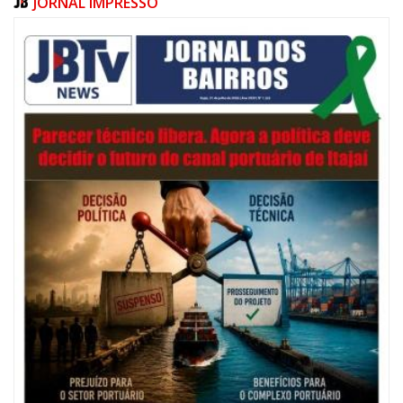
JORNAL IMPRESSO
05/08/2026 | 07:00
Salão Nobre Rui Barbosa do Palácio Marcos Konder abrigará gabinete
protocolar do Município
ITAJAÍ