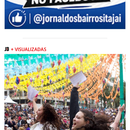
+ VISUALIZADAS
05/08/2026 | 07:00
Queda na geração europeia ocorre enquanto inteligência artificial, data
centers e carros elétricos elevam a demanda e colocam o
armazenamento no centro do debate energético
NAVEGANTES