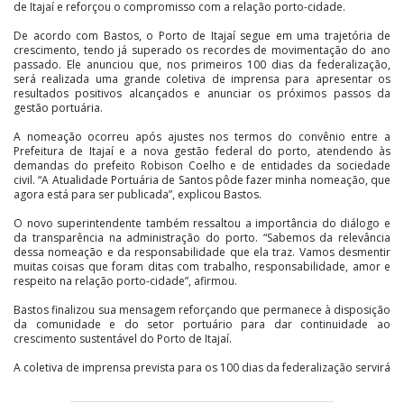
de Itajaí e reforçou o compromisso com a relação porto-cidade.
De acordo com Bastos, o Porto de Itajaí segue em uma trajetória de
crescimento, tendo já superado os recordes de movimentação do ano
passado. Ele anunciou que, nos primeiros 100 dias da federalização,
será realizada uma grande coletiva de imprensa para apresentar os
resultados positivos alcançados e anunciar os próximos passos da
gestão portuária.
A nomeação ocorreu após ajustes nos termos do convênio entre a
Prefeitura de Itajaí e a nova gestão federal do porto, atendendo às
demandas do prefeito Robison Coelho e de entidades da sociedade
civil. “A Atualidade Portuária de Santos pôde fazer minha nomeação, que
agora está para ser publicada”, explicou Bastos.
O novo superintendente também ressaltou a importância do diálogo e
da transparência na administração do porto. “Sabemos da relevância
dessa nomeação e da responsabilidade que ela traz. Vamos desmentir
muitas coisas que foram ditas com trabalho, responsabilidade, amor e
respeito na relação porto-cidade”, afirmou.
Bastos finalizou sua mensagem reforçando que permanece à disposição
da comunidade e do setor portuário para dar continuidade ao
crescimento sustentável do Porto de Itajaí.
A coletiva de imprensa prevista para os 100 dias da federalização servirá
para divulgar os impactos positivos da mudança e esclarecer dúvidas da
sociedade.