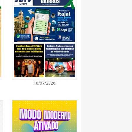
8:28
 se forma sobre o oceano, mas Santa
impactos provocados pela frente fria e pelo
7:00
Cultura retoma oficinas culturais com diversas
ara a comunidade
7:00
10/07/2026
a a exploração da gastronomia do 14º
arroupilha estão abertas
7:00
osição de arte transforma o Paço Municipal
de cultura