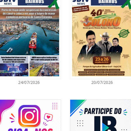
06/08/2026 | 1
Ciclone-bomba
Catarina terá 
vento Sul
ITAPEMA
06/08/2026 | 0
Secretaria de 
modalidades p
BALNEÁRIO CAMBORIÚ
06/08/2026 | 0
24/07/2026
20/07/2026
Inscrições par
Acampamento F
CAMBORIÚ
06/08/2026 | 0
Camboriú: exp
em um espaço 