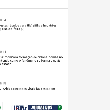
0:04
stes rápidos para HIV, sífilis e hepatites
) e sexta-feira (7)
0:14
de SC monitora formação de ciclone-bomba no
; entenda como o fenômeno se forma e quais
o estado
8:18
T/Aids e Hepatites Virais faz testagem
te ao CIS