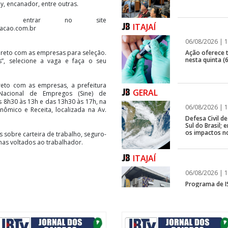
oy, encanador, entre outras.
ta entrar no site
ITAJAÍ
acao.com.br
06/08/2026 | 1
Ação oferece te
direto com as empresas para seleção.
nesta quinta (6
”, selecione a vaga e faça o seu
eto com as empresas, a prefeitura
GERAL
acional de Empregos (Sine) de
 8h30 às 13h e das 13h30 às 17h, na
06/08/2026 | 1
ômico e Receita, localizada na Av.
Defesa Civil 
Sul do Brasil
os impactos n
s sobre carteira de trabalho, seguro-
as voltados ao trabalhador.
ITAJAÍ
06/08/2026 | 1
Programa de IS
rápida em fren
GERAL