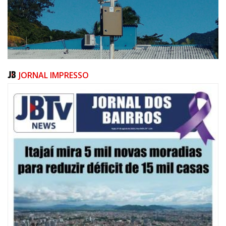
JORNAL IMPRESSO
07/08/2026 | 10:15
Defesa Civil de Itajaí e Univali ampliam monitoramento das marés com
novo marégrafo
NAVEGANTES