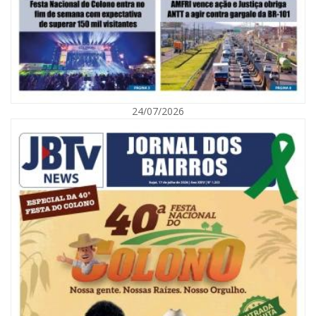
07/08/2026 | 07:00
Saúde de BC promove mutirão de DIU e Implanon na UBS Municípios
neste sábado
BALNEÁRIO CAMBORIÚ
24/07/2026