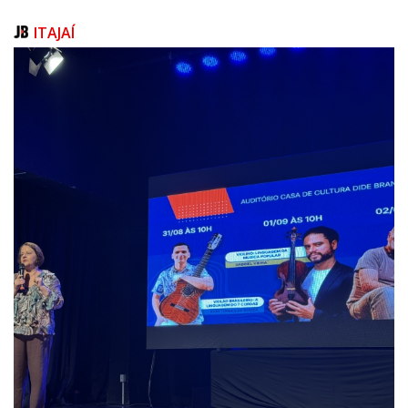
para flexibilizar requisitos quando possível, acompanhar os
encaminhamentos, além de implementar outras ações previstas no
ITAJAÍ
plano dos cem primeiros dias de gestão da secretaria, assumida por ele
no início de janeiro 2025.
Para se candidatar a uma vaga no Sime, é necessário apresentar um
documento de identidade com foto e um comprovante de residência em
Balneário Camboriú. Há oportunidades também para jovens aprendizes
(a partir de 14 anos de idade). O atendimento ocorre de segunda a
sexta-feira, das 7h às 18h.
Forma de atendimento aos candidatos:
- Atendimento padrão: cada candidato recebe até três
encaminhamentos;
- Atendimento a pessoas em situação de rua: o atendimento inclui até
cinco encaminhamentos.
Processo de atendimento*:
- No atendimento, ocorre uma triagem do perfil do candidato, com
coleta de informações sobre vagas que o candidato busca, experiências
anteriores de trabalho, disponibilidade de horário, preferência de bairro
para trabalho e pretensão salarial;
- Com base nessas informações, são feitos os encaminhamentos para as
vagas mais adequadas ao perfil do candidato.
Forma de atendimento às empresas: