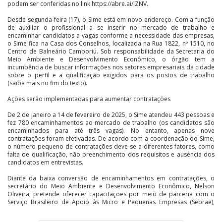
podem ser conferidas no link https://abre.ai/lZNV.
Desde segunda-feira (17), o Sime está em novo endereço. Com a função
de auxiliar o profissional a se inserir no mercado de trabalho e
encaminhar candidatos a vagas conforme a necessidade das empresas,
o Sime fica na Casa dos Conselhos, localizada na Rua 1822, nº 1510, no
Centro de Balneário Camboriú. Sob responsabilidade da Secretaria do
Meio Ambiente e Desenvolvimento Econômico, o órgão tem a
incumbência de buscar informações nos setores empresariais da cidade
sobre o perfil e a qualificação exigidos para os postos de trabalho
(saiba mais no fim do texto).
Ações serão implementadas para aumentar contratações
De 2 de janeiro a 14 de fevereiro de 2025, o Sime atendeu 443 pessoas e
fez 780 encaminhamentos ao mercado de trabalho (os candidatos são
encaminhados para até três vagas). No entanto, apenas nove
contratações foram efetivadas. De acordo com a coordenação do Sime,
o número pequeno de contratações deve-se a diferentes fatores, como
falta de qualificação, não preenchimento dos requisitos e ausência dos
candidatos em entrevistas.
Diante da baixa conversão de encaminhamentos em contratações, o
secretário do Meio Ambiente e Desenvolvimento Econômico, Nelson
Oliveira, pretende oferecer capacitações por meio de parceria com o
Serviço Brasileiro de Apoio às Micro e Pequenas Empresas (Sebrae),
melhorar o processo de encaminhamento com a criação de um filtro
mais eficiente para alinhar perfis às vagas, sensibilizar empregadores