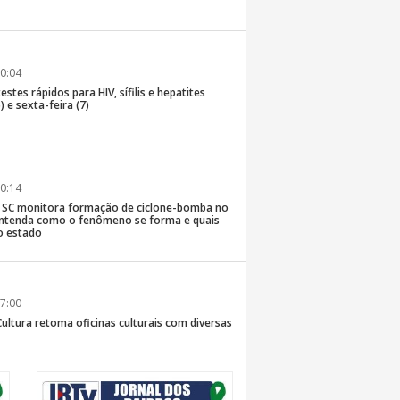
0:04
stes rápidos para HIV, sífilis e hepatites
) e sexta-feira (7)
0:14
de SC monitora formação de ciclone-bomba no
; entenda como o fenômeno se forma e quais
o estado
7:00
Cultura retoma oficinas culturais com diversas
ara a comunidade