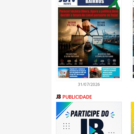
prioridades e a vida. Como médico e agora
que o cuidado humano vai além de números 
de pessoas”, reflete do diretor.
Conscientização
A história de Samantha destaca a importân
Branco, campanha que busca promover a saú
No CEPON, histórias de superação
autoconhecimento, aliado ao apoio psicológi
empreendedoras, podem ser ferramentas
câncer.
27c9a7fb d747 4a2d 9f65 76984c4277d9
Samantha transformou seu aprendizado em
marca não só oferece roupas adaptadas
dignidade para quem enfrenta os desafios 
31/07/2026
Ágatha OncoClothes é um exemplo inspir
transformar dor em propósito, ressignifica
saúde mental e emocional.
PUBLICIDADE