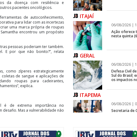
os da doença com resiliência e
outros pacientes oncológicos.
ITAJAÍ
u ferramentas de autoconhecimento,
porativa para lidar com as incertezas
06/08/2026 | 1
o criar uma marca própria de roupas
Ação oferece te
e Samantha encontrou um propósito
nesta quinta (6
outras pessoas poderiam ter também.
el. E por que não bonito?”, relata
GERAL
06/08/2026 | 1
Defesa Civil 
as, como zíperes estrategicamente
Sul do Brasil
s, coletas de sangue e aplicações de
os impactos n
dando roupas para cadeirantes,
hamentos”, explica.
ITAPEMA
06/08/2026 | 0
l é de extrema importância no
m desafio. Mas a vulnerabilidade não
Secretaria de 
modalidades p
os bem e buscar ajuda. Foi isso que
.
 Marcelo Zanchet, também enfrentou
BALNEÁRIO CAMBORIÚ
oença que ensina sobre o tempo, as