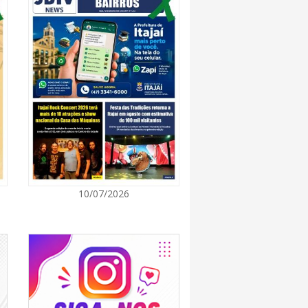
7:00
a a exploração da gastronomia do 14º
arroupilha estão abertas
7:00
osição de arte transforma o Paço Municipal
de cultura
7:00
10/07/2026
a obra que ampliará conexão entre vias e
ilidade urbana
7:00
e inscrições para entidades da sociedade civil
da composição do Conselho Municipal da