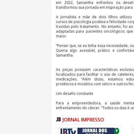
em 2022, Samantha enfrentou os desafi
transformou sua jornada em inspiração para 
A jornalista e mãe de dois filhos utilizo
cursos de psicologia positiva e felicidade cor
trazidas pelo tratamento. No entanto, foi a
adaptadas para pacientes oncológicos qu
maior.
“Pensei que, se eu tinha essa necessidade, 
Queria algo acessível, prático e confortáv
Samantha.
As peças possuem características exclusiv
localizados para facilitar o uso de catetere
medicações. “Além disso, estamos estu
protéticos e modelos com velcro e outros fec
Um desafio constante
Para a empreendedora, a saúde menta
enfrentamento do câncer. “Todos os dias é u
é fraqueza; é aceitar que nem sempre estam
me ensinou a encontrar força para continuar”
JORNAL IMPRESSO
Recentemente o diretor-geral do CEPON, Dr.
a batalha contra o câncer. “Câncer é uma d