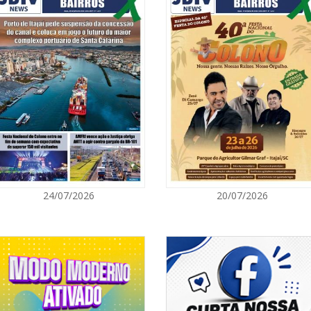
 também como paciente, compreendi
06/08/2026 | 0
e métricas. Somos pessoas cuidando
Inscrições par
Acampamento F
cia de iniciativas como o Janeiro
CAMBORIÚ
de mental e o bem-estar emocional.
 como a dela mostram que o
06/08/2026 | 0
co, terapias e até mesmo iniciativas
 poderosas no enfrentamento do
Camboriú: exp
em um espaço 
 uma rede de apoio tangível. Sua
CAMBORIÚ
, mas também promove conforto e
do tratamento oncológico. A Santa
06/08/2026 | 0
24/07/2026
20/07/2026
ador de como a determinação pode
ndo vidas e ampliando o alcance da
Camboriú inici
reforçará mob
PORTO BELO
06/08/2026 | 0
Porto Belo abr
participarem 