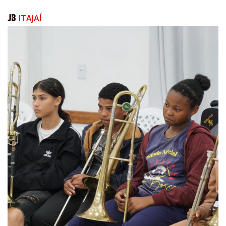
nos impulsiona a continuar investindo em nosso maior patrimônio: as
pessoas. Queremos construir um futuro ainda mais promissor para a J.
ITAJAÍ
A. Russi, com um time engajado, feliz e realizado. Acreditamos que um
ambiente de trabalho positivo se reflete na qualidade dos nossos
empreendimentos e na satisfação dos nossos clientes", finaliza a CEO.
Sobre a Construtora e Incorporadora J.A. Russi Ltda.
Fundada em 1989, a J.A. Russi é uma das mais renomadas construtoras
de Santa Catarina, especializada em empreendimentos de alto padrão.
Com uma trajetória de 35 anos, a empresa já entregou 34 projetos, com
mais de 1.500 apartamentos, ultrapassando 500 mil m² construídos. Com
forte presença em Itapema, Balneário Camboriú e Itajaí (Praia Brava), a
empresa se destaca pela excelência em construção e pela criação de
projetos inovadores que transformam o cenário imobiliário das regiões
em que atua. Atualmente, a J.A. Russi tem em andamento quatro grandes
projetos: Saint John, High Tower e Sunny Coast em Itapema e o Harmony
Ocean Front em Balneário Camboriú.
https://jarussi.com.br/
Créditos: Divulgação/JA Russi