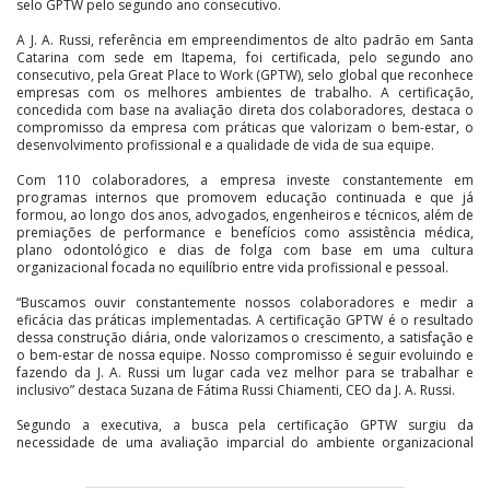
selo GPTW pelo segundo ano consecutivo.
A J. A. Russi, referência em empreendimentos de alto padrão em Santa
Catarina com sede em Itapema, foi certificada, pelo segundo ano
consecutivo, pela Great Place to Work (GPTW), selo global que reconhece
empresas com os melhores ambientes de trabalho. A certificação,
concedida com base na avaliação direta dos colaboradores, destaca o
compromisso da empresa com práticas que valorizam o bem-estar, o
desenvolvimento profissional e a qualidade de vida de sua equipe.
Com 110 colaboradores, a empresa investe constantemente em
programas internos que promovem educação continuada e que já
formou, ao longo dos anos, advogados, engenheiros e técnicos, além de
premiações de performance e benefícios como assistência médica,
plano odontológico e dias de folga com base em uma cultura
organizacional focada no equilíbrio entre vida profissional e pessoal.
“Buscamos ouvir constantemente nossos colaboradores e medir a
eficácia das práticas implementadas. A certificação GPTW é o resultado
dessa construção diária, onde valorizamos o crescimento, a satisfação e
o bem-estar de nossa equipe. Nosso compromisso é seguir evoluindo e
fazendo da J. A. Russi um lugar cada vez melhor para se trabalhar e
inclusivo” destaca Suzana de Fátima Russi Chiamenti, CEO da J. A. Russi.
Segundo a executiva, a busca pela certificação GPTW surgiu da
necessidade de uma avaliação imparcial do ambiente organizacional
para garantir que as iniciativas internas atendam às necessidades reais
dos colaboradores. "Esta certificação renovada nos enche de orgulho e