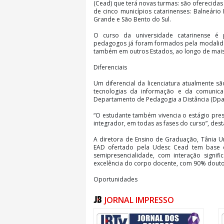
(Cead) que terá novas turmas: são oferecida
de cinco municípios catarinenses: Balneário Ba
Grande e São Bento do Sul.
O curso da universidade catarinense é 
pedagogos já foram formados pela modalidad
também em outros Estados, ao longo de mais
Diferenciais
Um diferencial da licenciatura atualmente sã
tecnologias da informação e da comunica
Departamento de Pedagogia a Distância (Dpad
“O estudante também vivencia o estágio pres
integrador, em todas as fases do curso”, dest
A diretora de Ensino de Graduação, Tânia U
EAD ofertado pela Udesc Cead tem base e
semipresencialidade, com interação signifi
excelência do corpo docente, com 90% douto
Oportunidades
“Quem estuda na Udesc Cead conta ainda 
JORNAL IMPRESSO
oportunidades proporcionadas pela universid
Dentre elas, a possibilidade de atuar em pro