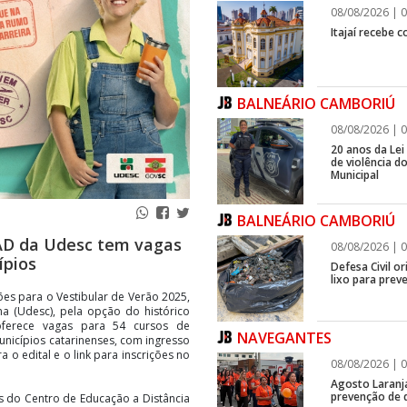
08/08/2026 | 0
Itajaí recebe 
BALNEÁRIO CAMBORIÚ
08/08/2026 | 0
20 anos da Lei
de violência 
Municipal
BALNEÁRIO CAMBORIÚ
EAD da Udesc tem vagas
08/08/2026 | 0
ípios
Defesa Civil o
lixo para prev
ções para o Vestibular de Verão 2025,
a (Udesc), pela opção do histórico
oferece vagas para 54 cursos de
NAVEGANTES
unicípios catarinenses, com ingresso
 o edital e o link para inscrições no
08/08/2026 | 0
Agosto Laranj
prevenção de d
s do Centro de Educação a Distância