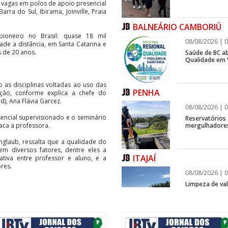
s vagas em polos de apoio presencial
rra do Sul, Ibirama, Joinville, Praia
BALNEÁRIO CAMBORIÚ
pioneiro no Brasil: quase 18 mil
08/08/2026 | 0
e a distância, em Santa Catarina e
 de 20 anos.
Saúde de BC ab
Qualidade em V
o as disciplinas voltadas ao uso das
PENHA
ção, conforme explica a chefe do
), Ana Flávia Garcez.
08/08/2026 | 0
encial supervisionado e o seminário
Reservatórios
mergulhadores
aca a professora.
nglaub, ressalta que a qualidade do
m diversos fatores, dentre eles a
ITAJAÍ
cativa entre professor e aluno, e a
res.
08/08/2026 | 0
Limpeza de vala
com toda a estrutura e acesso às
ade estadual”, afirma.
ITAJAÍ
jetos de ensino, pesquisa e extensão,