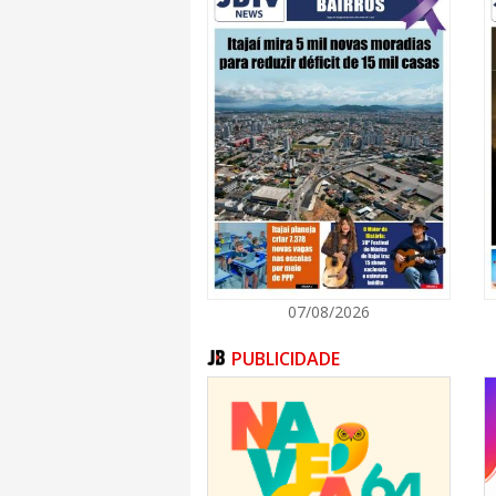
e de participar de programas institucionais
acadêmica, permanência estudantil, iniciação
participações em eventos, empresas juniores 
Inscrições gratuitas
A seleção pelo histórico tem inscrições grat
a vagas nesta edição – a outra foi pela prov
em novembro e foi aplicada em 1º de dezem
Para divulgar os cursos e os municípios em
Udesc Cead realizou uma série de ações pelo
Confira as ações e conteúdos elaborados no 
com o mapa de vagas e outras informações; 
destaca os diferenciais do centro de ensino.
Assessoria de Comunicação da Udesc Cead
07/08/2026
Jornalista Gustavo Cabral Vaz
PUBLICIDADE