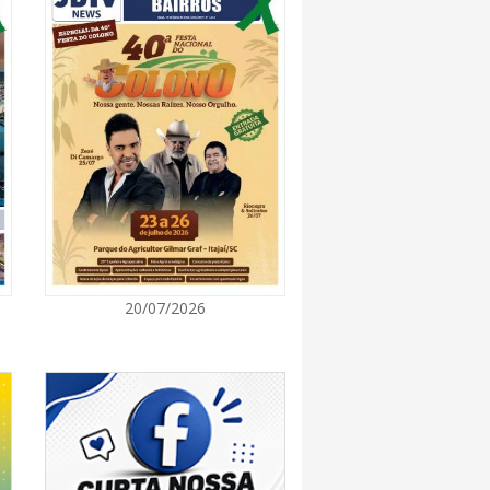
7:00
promove semana de oficinas gratuitas e
urais em Itajaí
7:00
ra de Vereadores de Itajaí reúnem
ara discutir políticas públicas e inovação
7:00
20/07/2026
itz terá concerto “Rock ao Piano” neste
7:00
 de medicamentos de BC estará fechado nos
e agosto para realização de inventário