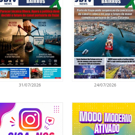
 em diversas áreas, como mobilidade
08/08/2026 | 0
 científica e à docência, monitoria,
e representação estudantil.
8º Capoezade 
atividades cult
uitas e é uma das formas de concorrer
GERAL
a presencial, que encerrou inscrições
bro.
08/08/2026 | 0
 que serão abertas novas turmas, a
Univali e Câma
 Parque das Profissões.
especialistas p
site; acesse também o flyer digital,
e ouça o Podcast Cead Presente, que
BALNEÁRIO CAMBORIÚ
08/08/2026 | 0
31/07/2026
24/07/2026
Teatro Bruno N
sábado
BALNEÁRIO CAMBORIÚ
08/08/2026 | 0
Setor judicial
dias 10 e 11 d