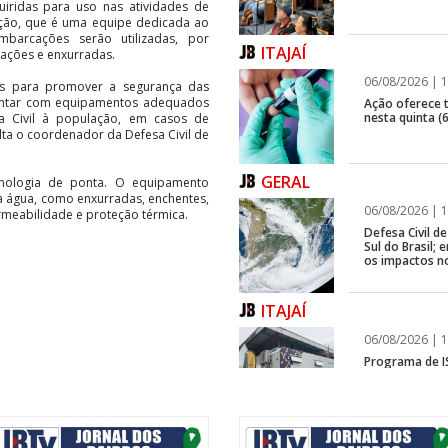
iridas para uso nas atividades de
eção, que é uma equipe dedicada ao
barcações serão utilizadas, por
ITAJAÍ
dações e enxurradas.
06/08/2026 | 1
is para promover a segurança das
contar com equipamentos adequados
Ação oferece te
nesta quinta (6
a Civil à população, em casos de
alta o coordenador da Defesa Civil de
GERAL
nologia de ponta. O equipamento
à água, como enxurradas, enchentes,
06/08/2026 | 1
meabilidade e proteção térmica.
Defesa Civil 
Sul do Brasil
os impactos n
ITAJAÍ
06/08/2026 | 1
Programa de IS
rápida em fren
GERAL