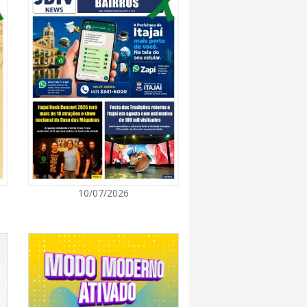
8:28
 se forma sobre o oceano, mas Santa
impactos provocados pela frente fria e pelo
7:00
Cultura retoma oficinas culturais com diversas
ara a comunidade
7:00
10/07/2026
a a exploração da gastronomia do 14º
arroupilha estão abertas
7:00
osição de arte transforma o Paço Municipal
de cultura