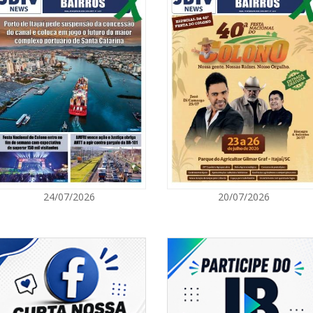
06/08/2026 | 1
Ciclone-bomba
Catarina terá 
vento Sul
ITAPEMA
06/08/2026 | 0
Secretaria de 
modalidades p
BALNEÁRIO CAMBORIÚ
06/08/2026 | 0
24/07/2026
20/07/2026
Inscrições par
Acampamento F
CAMBORIÚ
06/08/2026 | 0
Camboriú: exp
em um espaço 