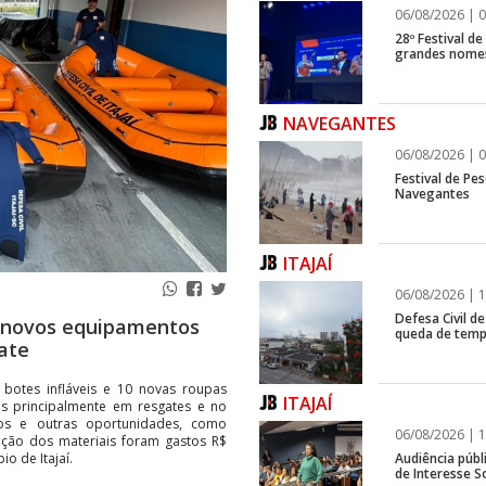
06/08/2026 | 0
28º Festival d
grandes nomes
NAVEGANTES
06/08/2026 | 0
Festival de Pes
Navegantes
ITAJAÍ
06/08/2026 | 1
Defesa Civil de
re novos equipamentos
queda de temp
ate
s botes infláveis e 10 novas roupas
ITAJAÍ
s principalmente em resgates e no
os e outras oportunidades, como
06/08/2026 | 1
ição dos materiais foram gastos R$
Audiência públ
o de Itajaí.
de Interesse So