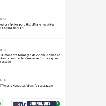
0:04
stes rápidos para HIV, sífilis e hepatites
) e sexta-feira (7)
0:14
de SC monitora formação de ciclone-bomba no
; entenda como o fenômeno se forma e quais
o estado
8:18
T/Aids e Hepatites Virais faz testagem
te ao CIS