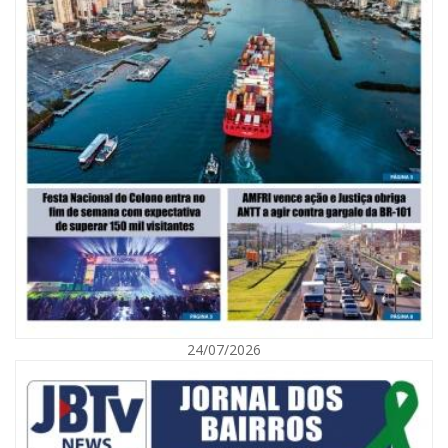
07/08/2026 | 07:00
Saúde de BC promove mutirão de DIU e Implanon na UBS Municípios
neste sábado
POLÍTICA
24/07/2026