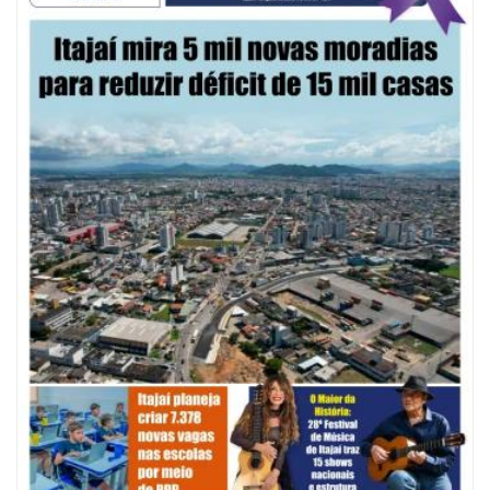
Defesa Civil de Itajaí e Univali ampliam monitoramento das marés com
novo marégrafo
NAVEGANTES