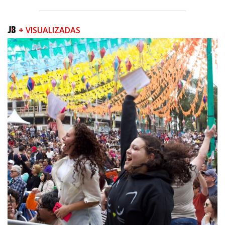
+ VISUALIZADAS
07/08/2026 | 07:00
Prefeitura de Itapema segue com credenciamento aberto para artistas e
produtores culturais
ITAPEMA