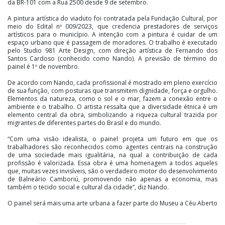
da BR-101 com a Rua 2500 desde 9 de setembro.
A pintura artística do viaduto foi contratada pela Fundação Cultural, por
meio do Edital nº 009/2023, que credencia prestadores de serviços
artísticos para o município. A intenção com a pintura é cuidar de um
espaço urbano que é passagem de moradores. O trabalho é executado
pelo Studio 981 Arte Design, com direção artística de Fernando dos
Santos Cardoso (conhecido como Nando). A previsão de término do
painel é 1º de novembro.
De acordo com Nando, cada profissional é mostrado em pleno exercício
de sua função, com posturas que transmitem dignidade, força e orgulho.
Elementos da natureza, como o sol e o mar, fazem a conexão entre o
ambiente e o trabalho. O artista ressalta que a diversidade étnica é um
elemento central da obra, simbolizando a riqueza cultural trazida por
migrantes de diferentes partes do Brasil e do mundo.
“Com uma visão idealista, o painel projeta um futuro em que os
trabalhadores são reconhecidos como agentes centrais na construção
de uma sociedade mais igualitária, na qual a contribuição de cada
profissão é valorizada. Essa obra é uma homenagem a todos aqueles
que, muitas vezes invisíveis, são o verdadeiro motor do desenvolvimento
de Balneário Camboriú, promovendo não apenas a economia, mas
também o tecido social e cultural da cidade”, diz Nando.
O painel será mais uma arte urbana a fazer parte do Museu a Céu Aberto
(MCA) de Balneário Camboriú.