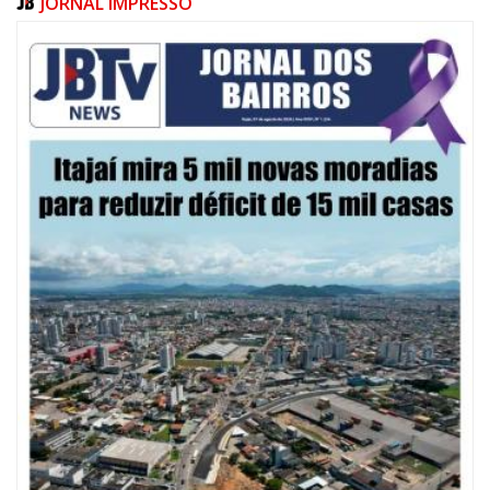
JORNAL IMPRESSO
09/08/2026 | 07:00
Defesa Civil de Itajaí apresentará plano de contingência contra El Niño na
ACII
ITAJAÍ