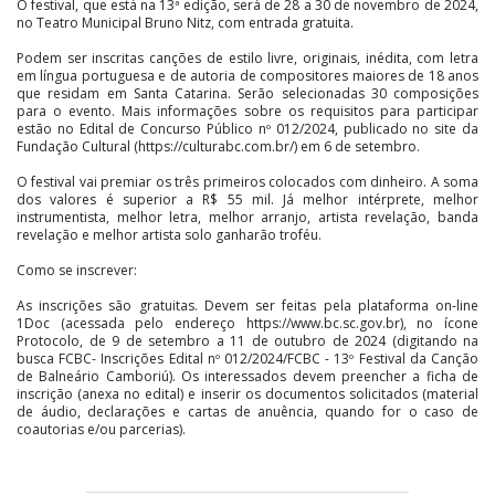
O festival, que está na 13ª edição, será de 28 a 30 de novembro de 2024,
no Teatro Municipal Bruno Nitz, com entrada gratuita.
Podem ser inscritas canções de estilo livre, originais, inédita, com letra
em língua portuguesa e de autoria de compositores maiores de 18 anos
que residam em Santa Catarina. Serão selecionadas 30 composições
para o evento. Mais informações sobre os requisitos para participar
estão no Edital de Concurso Público nº 012/2024, publicado no site da
Fundação Cultural (https://culturabc.com.br/) em 6 de setembro.
O festival vai premiar os três primeiros colocados com dinheiro. A soma
dos valores é superior a R$ 55 mil. Já melhor intérprete, melhor
instrumentista, melhor letra, melhor arranjo, artista revelação, banda
revelação e melhor artista solo ganharão troféu.
Como se inscrever:
As inscrições são gratuitas. Devem ser feitas pela plataforma on-line
1Doc (acessada pelo endereço https://www.bc.sc.gov.br), no ícone
Protocolo, de 9 de setembro a 11 de outubro de 2024 (digitando na
busca FCBC- Inscrições Edital nº 012/2024/FCBC - 13º Festival da Canção
de Balneário Camboriú). Os interessados devem preencher a ficha de
inscrição (anexa no edital) e inserir os documentos solicitados (material
de áudio, declarações e cartas de anuência, quando for o caso de
coautorias e/ou parcerias).