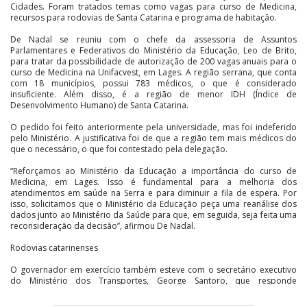
Cidades. Foram tratados temas como vagas para curso de Medicina,
recursos para rodovias de Santa Catarina e programa de habitação.
De Nadal se reuniu com o chefe da assessoria de Assuntos
Parlamentares e Federativos do Ministério da Educação, Leo de Brito,
para tratar da possibilidade de autorização de 200 vagas anuais para o
curso de Medicina na Unifacvest, em Lages. A região serrana, que conta
com 18 municípios, possui 783 médicos, o que é considerado
insuficiente. Além disso, é a região de menor IDH (Índice de
Desenvolvimento Humano) de Santa Catarina.
O pedido foi feito anteriormente pela universidade, mas foi indeferido
pelo Ministério. A justificativa foi de que a região tem mais médicos do
que o necessário, o que foi contestado pela delegação.
“Reforçamos ao Ministério da Educação a importância do curso de
Medicina, em Lages. Isso é fundamental para a melhoria dos
atendimentos em saúde na Serra e para diminuir a fila de espera. Por
isso, solicitamos que o Ministério da Educação peça uma reanálise dos
dados junto ao Ministério da Saúde para que, em seguida, seja feita uma
reconsideração da decisão”, afirmou De Nadal.
Rodovias catarinenses
O governador em exercício também esteve com o secretário executivo
do Ministério dos Transportes, George Santoro, que responde
interinamente pelo Ministério. A audiência tratou dos investimentos em
rodovias federais em Santa Catarina e a devolução dos recursos