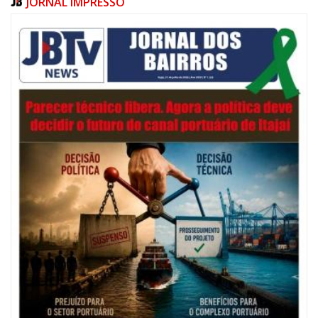
JORNAL IMPRESSO
07/08/2026 | 07:00
Navegantes celebra 64 anos com shows nacionais de Ferrugem, Banda
Morada e Chiquito & Bordoneio
ITAJAÍ