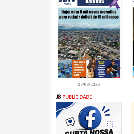
“Com esse programa vamos atender uma de
categorias D e E. O Governo do Estado vai e
candidatos à vaga. E temos muitas pesso
categoria A e B, por exemplo, para presta
oportunidade para quem quer entrar n
ascendência na carreira ou se profissionaliz
Kennedy Nunes.
Como o Programa vai funcionar?
O Estado de Santa Catarina vai custear os s
Mudança de Categoria ou Inclusão de EAR;
O SEST SENAT vai auxiliar o DETRAN na opera
tem uma grande experiência na execução dess
O SEST SENAT fará a conferência dos documen
a Secretaria de Assistência Social para cons
Com a documentação correta, os candidatos
07/08/2026
Formação de Condutores (CFC) para iniciar as 
Parceiros
O Programa conta com a participação de 
PUBLICIDADE
Estado da Assistência Social, Mulher e Famíli
e da Indústria, do Comércio e do Serviço
SEBRAE/SC, Fenamoto – Federação Nacional 
– Associação dos Motoristas de Aplicativo 
Litoral Sul. Também envolve Centros de 
psicólogos de trânsito, laboratórios e Fun
Transporte.