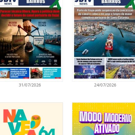
08/08/2026 | 0
manda de falta de mão de obra nas
8º Capoezade 
star preparando e habilitando esses
atividades cult
as que precisam da habilitação na
r um concurso público. Essa é uma
o mercado de trabalho, ter uma
ar”, disse o presidente do Detran/SC,
GERAL
08/08/2026 | 0
Univali e Câma
erviços referentes a 1ª Habilitação,
especialistas p
cionalização do Programa, porque já
e tipo de serviço;
tos e, quando necessário, recrutará
BALNEÁRIO CAMBORIÚ
ulta ao banco de dados do CADúnico;
 serão direcionados aos Centro de
08/08/2026 | 0
31/07/2026
24/07/2026
aulas teóricas.
Teatro Bruno N
sábado
parceiros como as secretarias de
a; de Portos, Aeroportos e Ferrovias;
; além de SEST SENAT, Fetrancesc,
dos Mototaxistas e Motoboys, AMASC
BALNEÁRIO CAMBORIÚ
de Santa Catarina, FABET e Arteris
Formação de Condutores, médicos e
08/08/2026 | 0
dação Adolpho Bósio de Educação no
Setor judicial
dias 10 e 11 d