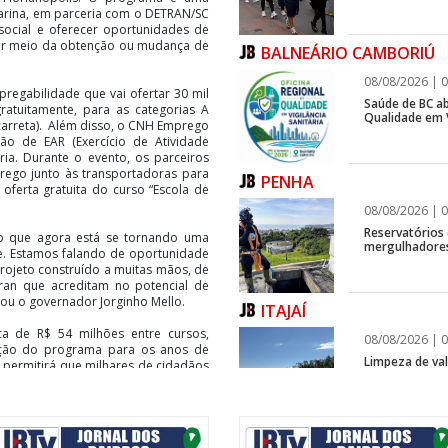
tarina, em parceria com o DETRAN/SC
social e oferecer oportunidades de
por meio da obtenção ou mudança de
BALNEÁRIO CAMBORIÚ
08/08/2026 | 0
regabilidade que vai ofertar 30 mil
Saúde de BC ab
gratuitamente, para as categorias A
Qualidade em V
 (carreta). Além disso, o CNH Emprego
ão de EAR (Exercício de Atividade
a. Durante o evento, os parceiros
rego junto às transportadoras para
PENHA
ferta gratuita do curso “Escola de
08/08/2026 | 0
Reservatórios
o que agora está se tornando uma
mergulhadores
je. Estamos falando de oportunidade
projeto construído a muitas mãos, de
ran que acreditam no potencial de
u o governador Jorginho Mello.
ITAJAÍ
a de R$ 54 milhões entre cursos,
08/08/2026 | 0
zação do programa para os anos de
Limpeza de vala
 permitirá que milhares de cidadãos
ue exijam habilitação. Além disso,
 informalidade, com a inclusão da
já trabalha na área. As inscrições
5 de julho pelo site:
ITAJAÍ