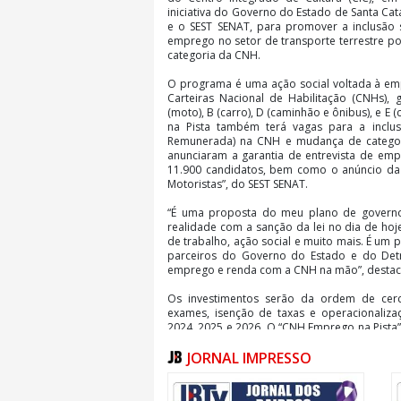
iniciativa do Governo do Estado de Santa Ca
e o SEST SENAT, para promover a inclusão 
emprego no setor de transporte terrestre 
categoria da CNH.
O programa é uma ação social voltada à emp
Carteiras Nacional de Habilitação (CNHs), 
(moto), B (carro), D (caminhão e ônibus), e E
na Pista também terá vagas para a inclus
Remunerada) na CNH e mudança de categori
anunciaram a garantia de entrevista de emp
11.900 candidatos, bem como o anúncio da o
Motoristas”, do SEST SENAT.
“É uma proposta do meu plano de govern
realidade com a sanção da lei no dia de ho
de trabalho, ação social e muito mais. É um 
parceiros do Governo do Estado e do Det
emprego e renda com a CNH na mão”, destaco
Os investimentos serão da ordem de cerc
exames, isenção de taxas e operacionali
2024, 2025 e 2026. O “CNH Emprego na Pista”
tenham acesso a oportunidades de emprego q
JORNAL IMPRESSO
o programa vai retirar profissionais da
observação “EAR” nas habilitações de quem 
começam a partir do dia 1
www.empregonapista.detran.sc.gov.br.