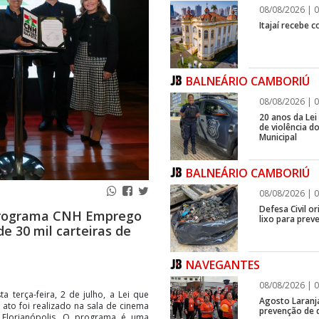
08/08/2026 | 0
Itajaí recebe 
BALNEÁRIO CAMBORIÚ
08/08/2026 | 0
20 anos da Lei
de violência 
Municipal
BALNEÁRIO CAMBORIÚ
08/08/2026 | 0
Defesa Civil o
 Programa CNH Emprego
lixo para prev
de 30 mil carteiras de
NAVEGANTES
08/08/2026 | 0
 terça-feira, 2 de julho, a Lei que
Agosto Laranj
 ato foi realizado na sala de cinema
prevenção de d
m Florianópolis. O programa é uma