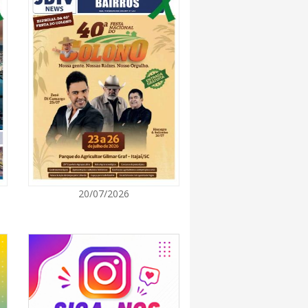
7:00
promove semana de oficinas gratuitas e
urais em Itajaí
7:00
ra de Vereadores de Itajaí reúnem
ara discutir políticas públicas e inovação
7:00
20/07/2026
itz terá concerto “Rock ao Piano” neste
7:00
 de medicamentos de BC estará fechado nos
e agosto para realização de inventário