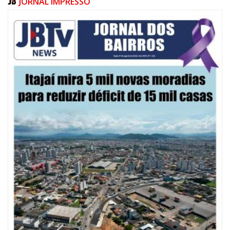
JORNAL IMPRESSO
07/08/2026 | 10:15
Defesa Civil de Itajaí e Univali ampliam monitoramento das marés com
novo marégrafo
NAVEGANTES