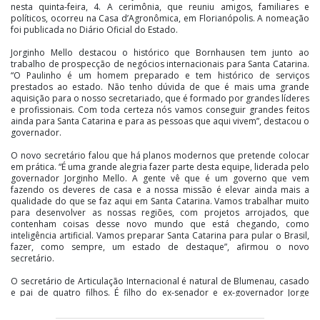
nesta quinta-feira, 4. A cerimônia, que reuniu amigos, familiares e
políticos, ocorreu na Casa d’Agronômica, em Florianópolis. A nomeação
foi publicada no Diário Oficial do Estado.
Jorginho Mello destacou o histórico que Bornhausen tem junto ao
trabalho de prospecção de negócios internacionais para Santa Catarina.
“O Paulinho é um homem preparado e tem histórico de serviços
prestados ao estado. Não tenho dúvida de que é mais uma grande
aquisição para o nosso secretariado, que é formado por grandes líderes
e profissionais. Com toda certeza nós vamos conseguir grandes feitos
ainda para Santa Catarina e para as pessoas que aqui vivem”, destacou o
governador.
O novo secretário falou que há planos modernos que pretende colocar
em prática. “É uma grande alegria fazer parte desta equipe, liderada pelo
governador Jorginho Mello. A gente vê que é um governo que vem
fazendo os deveres de casa e a nossa missão é elevar ainda mais a
qualidade do que se faz aqui em Santa Catarina. Vamos trabalhar muito
para desenvolver as nossas regiões, com projetos arrojados, que
contenham coisas desse novo mundo que está chegando, como
inteligência artificial. Vamos preparar Santa Catarina para pular o Brasil,
fazer, como sempre, um estado de destaque”, afirmou o novo
secretário.
O secretário de Articulação Internacional é natural de Blumenau, casado
e pai de quatro filhos. É filho do ex-senador e ex-governador Jorge
Bornhausen e neto do ex-governador catarinense Irineu Bornhausen.
Formou-se em direito pela Universidade Federal de Santa Catarina