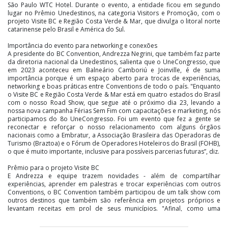
São Paulo WTC Hotel. Durante o evento, a entidade ficou em segundo
lugar no Prêmio Unedestinos, na categoria Visitors e Promoção, com o
projeto Visite BC e Região Costa Verde & Mar, que divulga o litoral norte
catarinense pelo Brasil e América do Sul.
Importância do evento para networking e conexões
A presidente do BC Convention, Andrezza Negrini, que também faz parte
da diretoria nacional da Unedestinos, salienta que o UneCongresso, que
em 2023 aconteceu em Balneário Camboriú e Joinville, é de suma
importância porque é um espaço aberto para trocas de experiências,
networking e boas práticas entre Conventions de todo o país. "Enquanto
o Visite BC e Região Costa Verde & Mar está em quatro estados do Brasil
com o nosso Road Show, que segue até o próximo dia 23, levando a
nossa nova campanha Férias Sem Fim com capacitações e marketing, nós
participamos do 8o UneCongresso. Foi um evento que fez a gente se
reconectar e reforçar o nosso relacionamento com alguns órgãos
nacionais como a Embratur, a Associação Brasileira das Operadoras de
Turismo (Braztoa) e o Fórum de Operadores Hoteleiros do Brasil (FOHB),
o que é muito importante, inclusive para possíveis parcerias futuras”, diz.
Prêmio para o projeto Visite BC
E Andrezza e equipe trazem novidades - além de compartilhar
experiências, aprender em palestras e trocar experiências com outros
Conventions, o BC Convention também participou de um talk show com
outros destinos que também são referência em projetos próprios e
levantam receitas em prol de seus municípios. "Afinal, como uma
associação sem fins lucrativos, iniciamos com zero reais estes projetos, e
mostramos ser possível - inclusive o nosso principal projeto, o Visite BC,