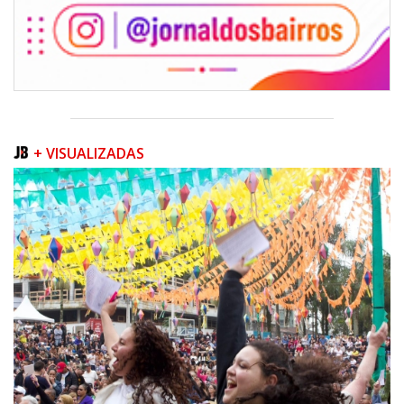
+ VISUALIZADAS
06/08/2026 | 07:00
Camboriú inicia obra que ampliará conexão entre vias e reforçará
mobilidade urbana
PORTO BELO