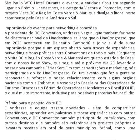
São Paulo WTC Hotel. Durante o evento, a entidade ficou em segundo
lugar no Prêmio Unedestinos, na categoria Visitors e Promoção, com o
projeto Visite BC e Região Costa Verde & Mar, que divulga o litoral norte
catarinense pelo Brasil e América do Sul.
Importância do evento para networking e conexões
A presidente do BC Convention, Andrezza Negrini, que também faz parte
da diretoria nacional da Unedestinos, salienta que o UneCongresso, que
em 2023 aconteceu em Balneário Camboriú e Joinville, é de suma
importância porque é um espaço aberto para trocas de experiências,
networking e boas práticas entre Conventions de todo o país. "Enquanto
o Visite BC e Região Costa Verde & Mar está em quatro estados do Brasil
com o nosso Road Show, que segue até o próximo dia 23, levando a
nossa nova campanha Férias Sem Fim com capacitações e marketing, nós
participamos do 8o UneCongresso. Foi um evento que fez a gente se
reconectar e reforçar o nosso relacionamento com alguns órgãos
nacionais como a Embratur, a Associação Brasileira das Operadoras de
Turismo (Braztoa) e o Fórum de Operadores Hoteleiros do Brasil (FOHB),
o que é muito importante, inclusive para possíveis parcerias futuras”, diz.
Prêmio para o projeto Visite BC
E Andrezza e equipe trazem novidades - além de compartilhar
experiências, aprender em palestras e trocar experiências com outros
Conventions, o BC Convention também participou de um talk show com
outros destinos que também são referência em projetos próprios e
levantam receitas em prol de seus municípios. "Afinal, como uma
associação sem fins lucrativos, iniciamos com zero reais estes projetos, e
mostramos ser possível - inclusive o nosso principal projeto, o Visite BC,