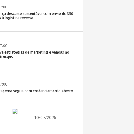
7:00
rça descarte sustentável com envio de 330
s à logística reversa
7:00
va estratégias de marketing e vendas ao
 Brusque
7:00
 Itapema segue com credenciamento aberto
e produtores culturais
10/07/2026
7:00
taca no IDEB e conquista melhor resultado da