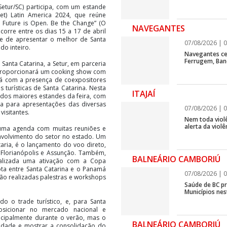
Setur/SC) participa, com um estande
et) Latin America 2024, que reúne
Future is Open. Be the Change” (O
NAVEGANTES
corre entre os dias 15 a 17 de abril
e de apresentar o melhor de Santa
07/08/2026 | 0
o inteiro.
Navegantes ce
Ferrugem, Ban
 Santa Catarina, a Setur, em parceria
proporcionará um cooking show com
rá com a presença de coexpositores
turísticas de Santa Catarina. Nesta
ITAJAÍ
 dos maiores estandes da feira, com
ra para apresentações das diversas
07/08/2026 | 0
visitantes.
Nem toda violê
alerta da viol
á uma agenda com muitas reuniões e
volvimento do setor no estado. Um
ria, é o lançamento do voo direto,
 Florianópolis e Assunção. Também,
BALNEÁRIO CAMBORIÚ
realizada uma ativação com a Copa
rota entre Santa Catarina e o Panamá
07/08/2026 | 0
ão realizadas palestras e workshops
Saúde de BC p
Municípios ne
 o trade turístico, e, para Santa
sicionar no mercado nacional e
incipalmente durante o verão, mas o
BALNEÁRIO CAMBORIÚ
nalidade e mostrar a consolidação do