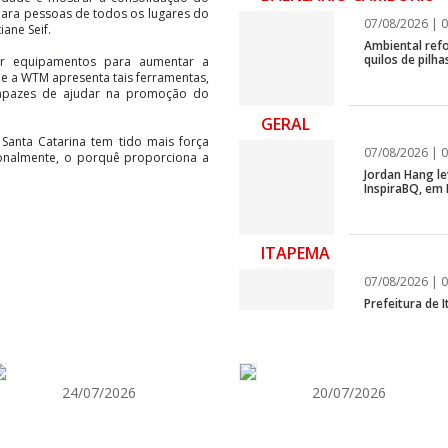
ara pessoas de todos os lugares do
07/08/2026 | 0
iane Seif.
Ambiental refo
quilos de pilha
car equipamentos para aumentar a
s e a WTM apresenta tais ferramentas,
capazes de ajudar na promoção do
GERAL
Santa Catarina tem tido mais força
07/08/2026 | 0
ionalmente, o porquê proporciona a
Jordan Hang le
InspiraBQ, em
ITAPEMA
07/08/2026 | 0
Prefeitura de
para artistas 
ITAPEMA
24/07/2026
20/07/2026
07/08/2026 | 0
Itapema se des
região