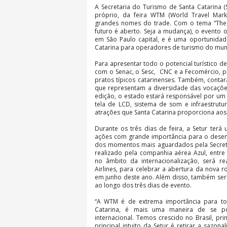
A Secretaria do Turismo de Santa Catarina (
próprio, da feira WTM (World Travel Mark
grandes nomes do trade. Com o tema “The 
futuro é aberto. Seja a mudança), o evento o
em São Paulo capital, e é uma oportunidad
Catarina para operadores de turismo do mund
Para apresentar todo o potencial turístico de
com o Senac, o Sesc, CNC e a Fecomércio, 
pratos típicos catarinenses. Também, conta
que representam a diversidade das vocações 
edição, o estado estará responsável por um
tela de LCD, sistema de som e infraestrutu
atrações que Santa Catarina proporciona aos 
Durante os três dias de feira, a Setur ter
ações com grande importância para o desen
dos momentos mais aguardados pela Secreta
realizado pela companhia aérea Azul, entre
no âmbito da internacionalização, será 
Airlines, para celebrar a abertura da nova 
em junho deste ano. Além disso, também ser
ao longo dos três dias de evento.
“A WTM é de extrema importância para todo
Catarina, é mais uma maneira de se po
internacional. Temos crescido no Brasil, pr
principal intuito da Setur é retirar a sazo