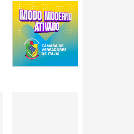
7:00
endedor divulga agenda de capacitações e
ratuitas para agosto em Balneário Piçarras
7:00
nquista nota A+ na Capag do Tesouro
7:00
tletas para reunião preparatória do Parajasc