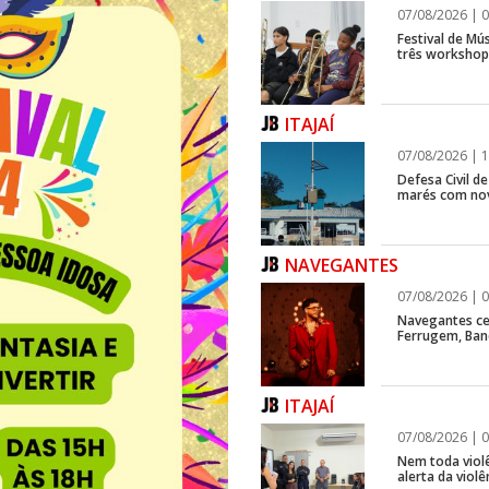
07/08/2026 | 0
Festival de Mús
três workshops
ITAJAÍ
07/08/2026 | 1
Defesa Civil d
marés com no
NAVEGANTES
07/08/2026 | 0
Navegantes ce
Ferrugem, Ban
ITAJAÍ
07/08/2026 | 0
Nem toda violê
alerta da viol