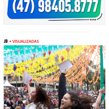
+ VISUALIZADAS
05/08/2026 | 07:00
Queda na geração europeia ocorre enquanto inteligência artificial, data
centers e carros elétricos elevam a demanda e colocam o
armazenamento no centro do debate energético
NAVEGANTES