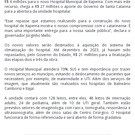
R$ 6 milhões para o novo Hospital Municipal de Itapema. Com mais este
recurso, chega a R$ 27 milhões o aporte do Governo de Santa Catarina
para a abertura da unidade hospitalar.
“Esse repasse que estamos realizando para a construção do novo
hospital de Itapema mostra o nosso compromisso com o catarinense. É
mais uma importante entrega para a nossa saúde pública”, declara o
governador Jorginho Mello.
Os novos valores serão destinados à aquisição do sistema de
climatização do hospital. Até dezembro de 2023, já haviam sido
repassados, pelo Governo do Estado, R$ 21 milhões para a finalização
das etapas dois e três da obra.
O Hospital Municipal atenderá 70% SUS e tem importância por trazer
novos serviços ao município, evitando o deslocamento de pacientes que
necessitem, por exemplo, de maternidade e UTI. Além dos serviços de
imagem, que atualmente são realizados nos hospitais de Balneário
Camboriú e Itajaí.
A unidade contará com 128 leitos, entre eles, 48 leitos de internação
adulto, 24 de pediatria, além de 10 de UTI geral. Também estão
previstos setores de imaginologia com raio-x, tomografia, ressonância e
ultrassonografia, além de cinco salas de Centro Cirúrgico. O Hospital
funcionará de forma referenciada e será aberto de forma gradativa.
Fonte: Governo SC