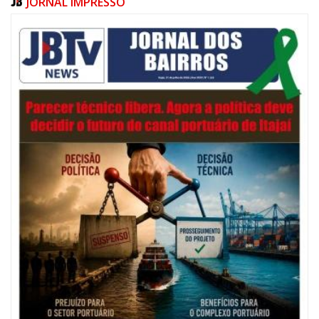
JORNAL IMPRESSO
05/08/2026 | 07:00
Salão Nobre Rui Barbosa do Palácio Marcos Konder abrigará gabinete
protocolar do Município
ITAJAÍ