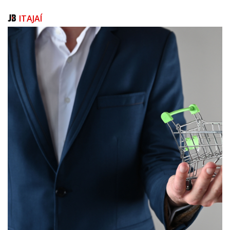
durante o Carnaval.
ITAJAÍ
"Em Florianópolis, durante o Desfile das Escolas de Samba na Passarela
Nego Quirido e nos blocos de rua próximos ao Largo do Alfândega,
teremos uma ambulância adicional. Em Laguna, teremos uma guarnição
a mais por dia durante o período do Carnaval, e em Joaçaba, haverá
reforço de efetivo com uma ambulância, um caminhão de combate a
incêndio e uma viatura de resgate para auxiliar nos atendimentos",
destaca.
O delegado Thiago Nogueira, da gerência de Operações da Polícia Civil,
ressalta que o reforço de efetivo na área abrangida pela operação
Estação Verão será mantido durante o Carnaval. Ele também menciona a
possibilidade de estender o reforço para Joaçaba e Laguna, que já
recebem a operação Estação Verão.
"A intenção é proporcionar um Carnaval tranquilo e alegre tanto para os
turistas quanto para os cidadãos catarinenses, com um trabalho
dedicado ao atendimento à população e à investigação de crimes",
projeta o delegado.