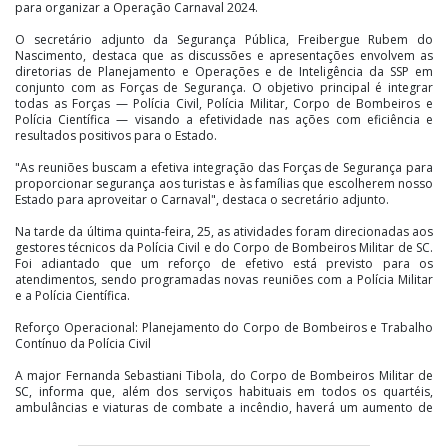
para organizar a Operação Carnaval 2024.
O secretário adjunto da Segurança Pública, Freibergue Rubem do
Nascimento, destaca que as discussões e apresentações envolvem as
diretorias de Planejamento e Operações e de Inteligência da SSP em
conjunto com as Forças de Segurança. O objetivo principal é integrar
todas as Forças — Polícia Civil, Polícia Militar, Corpo de Bombeiros e
Polícia Científica — visando a efetividade nas ações com eficiência e
resultados positivos para o Estado.
"As reuniões buscam a efetiva integração das Forças de Segurança para
proporcionar segurança aos turistas e às famílias que escolherem nosso
Estado para aproveitar o Carnaval", destaca o secretário adjunto.
Na tarde da última quinta-feira, 25, as atividades foram direcionadas aos
gestores técnicos da Polícia Civil e do Corpo de Bombeiros Militar de SC.
Foi adiantado que um reforço de efetivo está previsto para os
atendimentos, sendo programadas novas reuniões com a Polícia Militar
e a Polícia Científica.
Reforço Operacional: Planejamento do Corpo de Bombeiros e Trabalho
Contínuo da Polícia Civil
A major Fernanda Sebastiani Tibola, do Corpo de Bombeiros Militar de
SC, informa que, além dos serviços habituais em todos os quartéis,
ambulâncias e viaturas de combate a incêndio, haverá um aumento de
efetivo em locais estratégicos, como na Capital, em Laguna e em
Joaçaba, cidades que historicamente recebem grande fluxo de pessoas