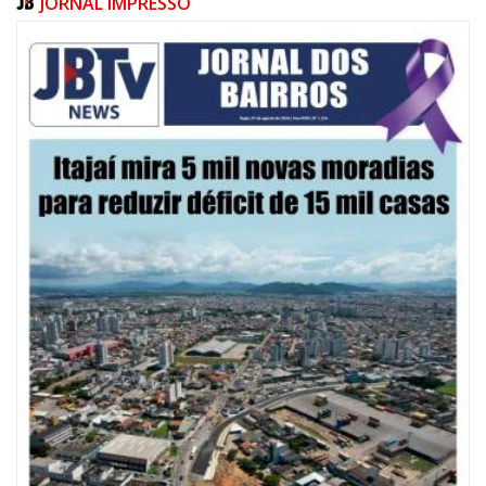
JORNAL IMPRESSO
09/08/2026 | 07:00
Defesa Civil de Itajaí apresentará plano de contingência contra El Niño na
ACII
ITAJAÍ