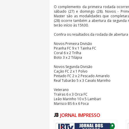
O complemento da primeira rodada ocorrer
sábado (27) e domingo (28). Novos - Prime
Master são as modalidades que completa
(28) ocorre também a abertura da segunda 
terão início às 15h30.
Confira os resultados da rodada de abertura
Novos Primeira Divisão
Piranha FC 9 x 1 Tainha FC
Coral 6 x 2 Trilha
Boto 3 x 2 Tilápia
Novos Segunda Divisão
Cação FC 2 x 1 Polvo
Pintado FC 2 x 2 Pescado Amarelo
Real Tubarão 5 x 3 Cavalo Marinho
Veterano
Traíras 6 x 3 Orca FC
Leão Marinho 10 x 5 Lambari
Marisco BS 6 x 6 Foca
Atum 6 x 3 Siri
Robalo 5 x 4 Cherne
JORNAL IMPRESSO
Trilha 4 x 2 Marisco Veterano
Feminino