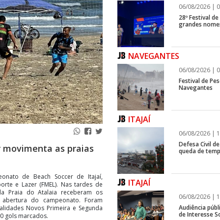
06/08/2026 | 0
28º Festival d
grandes nomes
NAVEGANTES
06/08/2026 | 0
Festival de Pes
Navegantes
ITAJAÍ
06/08/2026 | 1
Defesa Civil de
 movimenta as praias
queda de temp
nato de Beach Soccer de Itajaí,
ITAJAÍ
rte e Lazer (FMEL). Nas tardes de
da Praia do Atalaia receberam os
06/08/2026 | 1
e abertura do campeonato. Foram
Audiência públ
dalidades Novos Primeira e Segunda
de Interesse So
00 gols marcados.