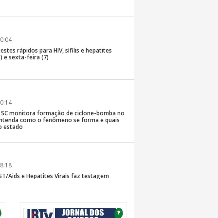
0:04
stes rápidos para HIV, sífilis e hepatites
) e sexta-feira (7)
0:14
de SC monitora formação de ciclone-bomba no
; entenda como o fenômeno se forma e quais
o estado
8:18
T/Aids e Hepatites Virais faz testagem
te ao CIS