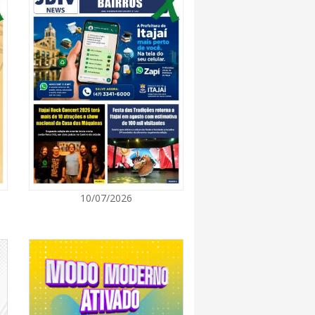
8:28
 se forma sobre o oceano, mas Santa
impactos provocados pela frente fria e pelo
7:00
Cultura retoma oficinas culturais com diversas
ara a comunidade
7:00
10/07/2026
a a exploração da gastronomia do 14º
arroupilha estão abertas
7:00
osição de arte transforma o Paço Municipal
de cultura