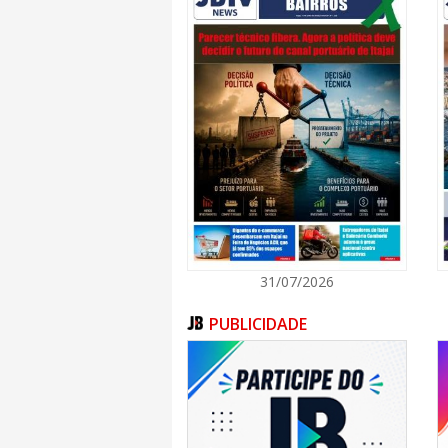
Foca 4 x 2 Atum Feminino
Cherne/Marcílio Divas 2 x 2 Merluza
Para acompanhar o calendário dos jogos, res
demais informações dos campeonatos, visite
link.
Fonte: Secom Itajaí
31/07/2026
PUBLICIDADE