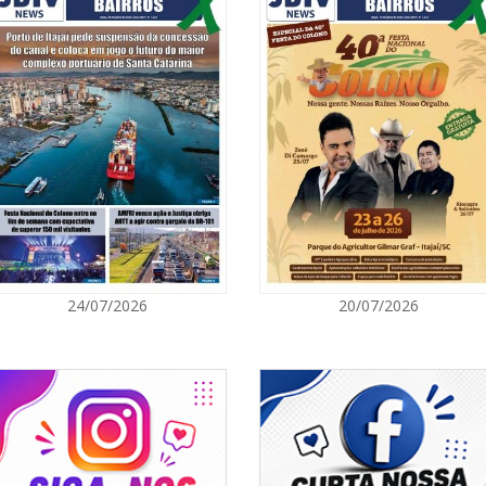
06/08/2026 | 1
Ciclone-bomba
ultados, classificação, artilharia e
Catarina terá 
vento Sul
 o portal da FMEL disponível neste
ITAPEMA
06/08/2026 | 0
Secretaria de 
modalidades p
BALNEÁRIO CAMBORIÚ
06/08/2026 | 0
24/07/2026
20/07/2026
Inscrições par
Acampamento F
CAMBORIÚ
06/08/2026 | 0
Camboriú: exp
em um espaço 