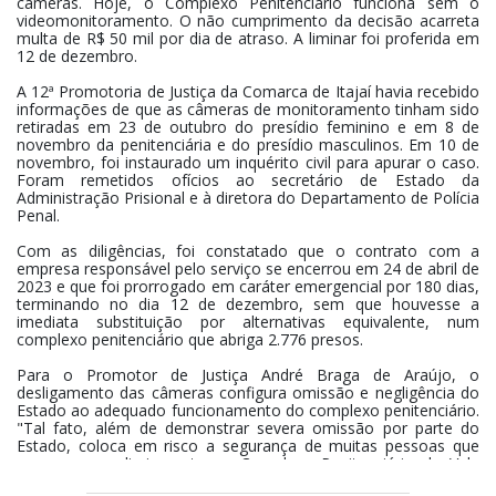
câmeras. Hoje, o Complexo Penitenciário funciona sem o
videomonitoramento. O não cumprimento da decisão acarreta
multa de R$ 50 mil por dia de atraso. A liminar foi proferida em
12 de dezembro.
A 12ª Promotoria de Justiça da Comarca de Itajaí havia recebido
informações de que as câmeras de monitoramento tinham sido
retiradas em 23 de outubro do presídio feminino e em 8 de
novembro da penitenciária e do presídio masculinos. Em 10 de
novembro, foi instaurado um inquérito civil para apurar o caso.
Foram remetidos ofícios ao secretário de Estado da
Administração Prisional e à diretora do Departamento de Polícia
Penal.
Com as diligências, foi constatado que o contrato com a
empresa responsável pelo serviço se encerrou em 24 de abril de
2023 e que foi prorrogado em caráter emergencial por 180 dias,
terminando no dia 12 de dezembro, sem que houvesse a
imediata substituição por alternativas equivalente, num
complexo penitenciário que abriga 2.776 presos.
Para o Promotor de Justiça André Braga de Araújo, o
desligamento das câmeras configura omissão e negligência do
Estado ao adequado funcionamento do complexo penitenciário.
"Tal fato, além de demonstrar severa omissão por parte do
Estado, coloca em risco a segurança de muitas pessoas que
comparecem diariamente ao Complexo Penitenciário do Vale
do Itajaí, a exemplo de policiais penais, civis e militares,