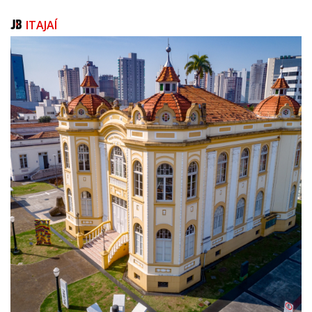
advogados, familiares dos reeducandos, membros do
Ministério Público, do Poder Judiciário e da Defensoria Pública,
e dos próprios presos (reeducandos)", completou.
ITAJAÍ
"A remoção do sistema de videomonitoramento, sem a
substituição por qualquer outra alternativa equivalente,
evidencia um retrocesso em relação à implementação de
políticas de garantia não só dos direitos prisionais, como
também de segurança pública", ressaltou a Juíza da Vara de
Execuções Penais ao proferir a decisão.
Petição criminal n. 5031449-40.2023.8.24.0033/SC