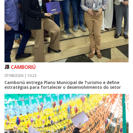
CAMBORIÚ
08/08/2026 | 07:00
07/08/2026 | 10:23
Teatro Bruno Nitz terá concerto “Rock ao Piano” neste sábado
Camboriú entrega Plano Municipal de Turismo e define
estratégias para fortalecer o desenvolvimento do setor
BALNEÁRIO CAMBORIÚ