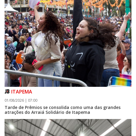
08/08/2026 | 07:00
ITAPEMA
Setor judicial de medicamentos de BC estará fechado nos dias 10 e 11 de
01/08/2026 | 07:00
agosto para realização de inventário
Tarde de Prêmios se consolida como uma das grandes
atrações do Arraiá Solidário de Itapema