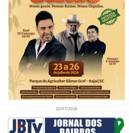
06/08/2026 | 10:04
Ação oferece testes rápidos para HIV, sífilis e hepatites nesta quinta (6) e
sexta-feira (7)
GERAL
20/07/2026