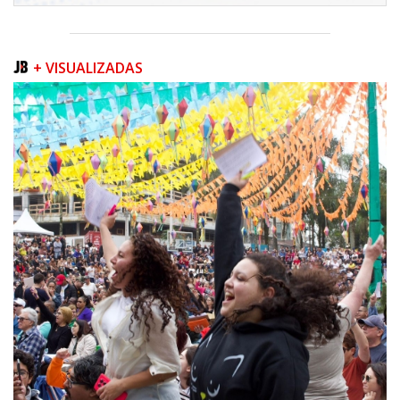
+ VISUALIZADAS
06/08/2026 | 07:00
Camboriú inicia obra que ampliará conexão entre vias e reforçará
mobilidade urbana
PORTO BELO