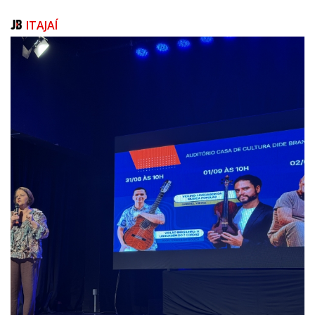
estão as transferências do Fundo de Participação dos Estados (FPE) e do
Imposto sobre Produtos Industrializados (IPI Exportações). Esses valores
ITAJAÍ
são somados à arrecadação tributária de SC.
Impostos
Em fevereiro, o Estado arrecadou R$ 2,8 bilhões em ICMS. A quantia
representa uma perda real de 6,3% na comparação com fevereiro do
ano passado. O resultado mostra que, a exemplo de outros Estados,
Santa Catarina ainda sente os impactos da Lei Complementar 194/2022
(Governo Federal), que reduziu a alíquota de ICMS dos combustíveis,
energia elétrica e telecomunicações de 25% para 17% em julho de 2022.
Sem considerar as postergações, as quedas no recolhimento de ICMS
nestes segmentos foram de 37% (energia elétrica), 22%
(telecomunicações) e 19% (combustíveis).
O secretário Cleverson Siewert explica que Santa Catarina vem
trabalhando para buscar as compensações previstas no artigo 3º da LC
194. Há uma ação ajuizada no Supremo Tribunal Federal pedindo a
compensação de R$ 1,7 bilhão nas parcelas da dívida pública do Estado
com a União. O ministro André Mendonça ainda não se manifestou
sobre o pedido de liminar. Dos 15 Estados que recorreram ao Supremo,
11 já tiveram decisões favoráveis.
Em outra frente, o STF determinou que Estados e União entrem em
acordo e definam os critérios de apuração dessas perdas. Uma
comissão especial foi constituída no âmbito da ADPF 984 e da ADI 7191,
que é formada por representantes da União e das secretarias estaduais
de Fazenda, incluindo Santa Catarina. Nesse momento, não há consenso