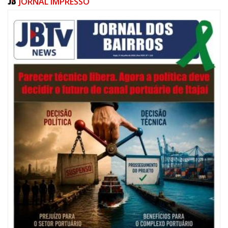
JORNAL IMPRESSO
de arrecadação com os combustíveis, energia elétrica, telecomunicações
e supermercados. Os quatro setores responderam por 28% da
arrecadação de ICMS em SC no bimestre. No último ano, 42% da
arrecadação estadual foi garantida pelos quatro setores.
06/08/2026 | 07:00
Festival de Pesca de Praia vai celebrar o aniversário de Navegantes
ITAJAÍ