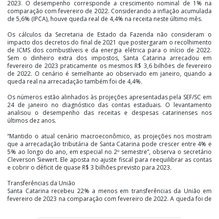
2023. O desempenho corresponde a crescimento nominal de 1% na
comparação com fevereiro de 2022. Considerando a inflação acumulada
de 5,6% (IPCA), houve queda real de 4,4% na receita neste último mês.
Os cálculos da Secretaria de Estado da Fazenda não consideram o
impacto dos decretos do final de 2021 que postergaram o recolhimento
de ICMS dos combustíveis e da energia elétrica para o início de 2022.
Sem o dinheiro extra dos impostos, Santa Catarina arrecadou em
fevereiro de 2023 praticamente os mesmos R$ 3,6 bilhões de fevereiro
de 2022. O cenário é semelhante ao observado em janeiro, quando a
queda real na arrecadação também foi de 4,4%.
Os números estão alinhados às projeções apresentadas pela SEF/SC em
24 de janeiro no diagnóstico das contas estaduais. O levantamento
analisou o desempenho das receitas e despesas catarinenses nos
últimos dez anos.
“Mantido o atual cenário macroeconômico, as projeções nos mostram
que a arrecadação tributária de Santa Catarina pode crescer entre 4% e
5% ao longo do ano, em especial no 2º semestre”, observa o secretário
Cleverson Siewert. Ele aposta no ajuste fiscal para reequilibrar as contas
e cobrir o déficit de quase R$ 3 bilhões previsto para 2023.
Transferências da União
Santa Catarina recebeu 22% a menos em transferências da União em
fevereiro de 2023 na comparação com fevereiro de 2022. A queda foi de
5% em janeiro. Os números mostram que a principal redução foi nos
repasses federais vinculados ao SUS (menos 43%). Nessa conta não