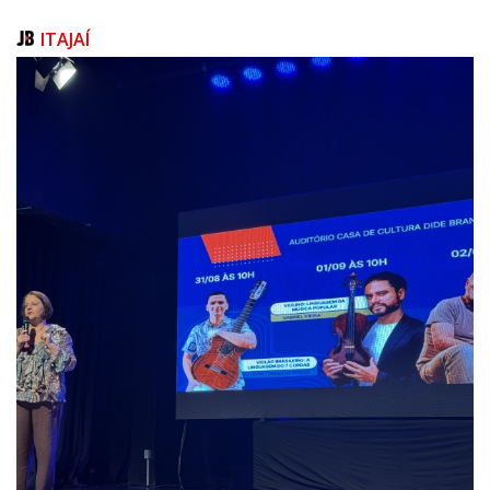
intimamente ligada ao tema, já que possui notória fragilidade assim
como a nossa própria existência.
ITAJAÍ
A exposição conta com uma série de peças ilustradas, desenvolvidas em
técnica tradicional de pintura sobre porcelana. Essas peças trazem a
morte como tema e as ilustrações são inspiradas por elementos da arte
tumular e do gênero artístico “vânitas”. A segunda parte da exposição é
dedicada às manifestações emocionais do luto, com peças que mesclam
intervenções tridimensionais com pratos de porcelana quebrados que
simulam repetidas tentativas de restauros, fazendo uma analogia ao
processo de luto. A mostra também conta com uma performance em
vídeo que simula o restauro de porcelanas, inspirado pelo Kintsugi.
“A finalidade de exposição é trazer uma reflexão sobre memória,
encerramento, processo, dor e, em algum momento, reconstrução,
apesar das cicatrizes”, explica a artista.
Calendário de exposições do edital de ocupação segue em 2023
A exposição realiza-se por meio do edital de ocupação das galerias da
Casa da Cultura, da Fundação Cultural de Itajaí. Nesta edição do edital,
21 propostas artísticas foram selecionadas. O calendário de mostras
artísticas das galerias do município iniciou em setembro de 2022 e segue
em 2023, com a participação exclusiva de artistas residentes em Itajaí.
Cada proposta aprovada recebe o valor de R$ 4 mil para realização da
exposição. O tempo de cada exposição se estende por um período
médio de 30 dias.