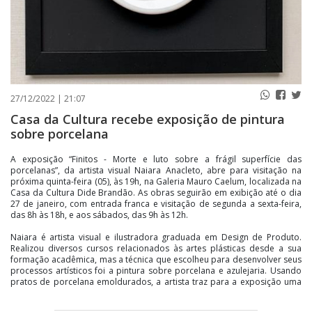
27/12/2022 | 21:07
Casa da Cultura recebe exposição de pintura
sobre porcelana
A exposição “Finitos - Morte e luto sobre a frágil superfície das
porcelanas”, da artista visual Naiara Anacleto, abre para visitação na
próxima quinta-feira (05), às 19h, na Galeria Mauro Caelum, localizada na
Casa da Cultura Dide Brandão. As obras seguirão em exibição até o dia
27 de janeiro, com entrada franca e visitação de segunda a sexta-feira,
das 8h às 18h, e aos sábados, das 9h às 12h.
Naiara é artista visual e ilustradora graduada em Design de Produto.
Realizou diversos cursos relacionados às artes plásticas desde a sua
formação acadêmica, mas a técnica que escolheu para desenvolver seus
processos artísticos foi a pintura sobre porcelana e azulejaria. Usando
pratos de porcelana emoldurados, a artista traz para a exposição uma
narrativa sensível sobre a fragilidade da vida usando essa superfície
para discutir a morte e o processo de luto. A escolha da porcelana está