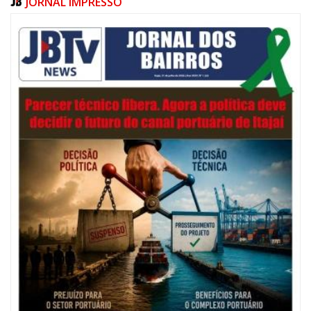
JORNAL IMPRESSO
05/08/2026 | 07:00
Salão Nobre Rui Barbosa do Palácio Marcos Konder abrigará gabinete
protocolar do Município
ITAJAÍ