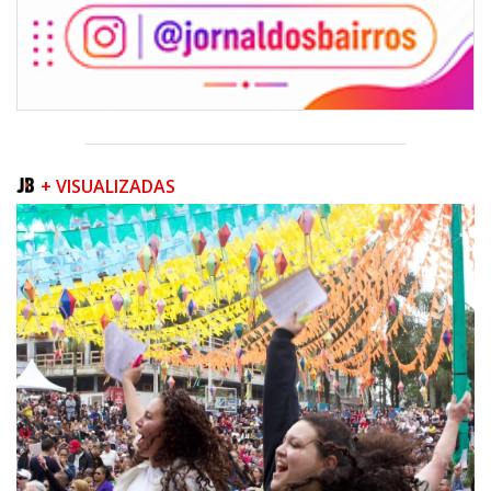
+ VISUALIZADAS
05/08/2026 | 07:00
Queda na geração europeia ocorre enquanto inteligência artificial, data
centers e carros elétricos elevam a demanda e colocam o
armazenamento no centro do debate energético
NAVEGANTES