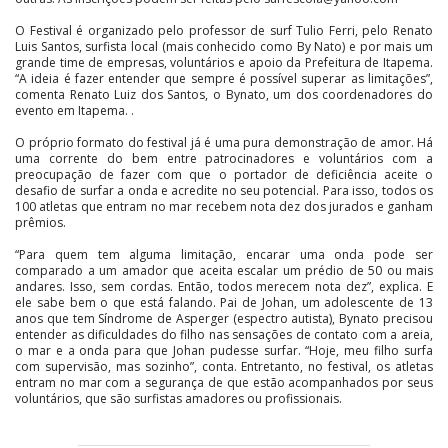
O Festival é organizado pelo professor de surf Tulio Ferri, pelo Renato
Luis Santos, surfista local (mais conhecido como By Nato) e por mais um
grande time de empresas, voluntários e apoio da Prefeitura de Itapema.
“A ideia é fazer entender que sempre é possível superar as limitações”,
comenta Renato Luiz dos Santos, o Bynato, um dos coordenadores do
evento em Itapema. .
O próprio formato do festival já é uma pura demonstração de amor. Há
uma corrente do bem entre patrocinadores e voluntários com a
preocupação de fazer com que o portador de deficiência aceite o
desafio de surfar a onda e acredite no seu potencial. Para isso, todos os
100 atletas que entram no mar recebem nota dez dos jurados e ganham
prêmios.
“Para quem tem alguma limitação, encarar uma onda pode ser
comparado a um amador que aceita escalar um prédio de 50 ou mais
andares. Isso, sem cordas. Então, todos merecem nota dez”, explica. E
ele sabe bem o que está falando. Pai de Johan, um adolescente de 13
anos que tem Síndrome de Asperger (espectro autista), Bynato precisou
entender as dificuldades do filho nas sensações de contato com a areia,
o mar e a onda para que Johan pudesse surfar. “Hoje, meu filho surfa
com supervisão, mas sozinho”, conta. Entretanto, no festival, os atletas
entram no mar com a segurança de que estão acompanhados por seus
voluntários, que são surfistas amadores ou profissionais.
“Há uma sintonia entre os voluntários em entender que “o meu
compromisso com a minha natureza é de não ser igual””, comenta