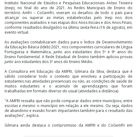
Instituto Nacional de Estudos e Pesquisas Educacionais Anísio Teixeira
(Inep), no final do ano de 2021. As Redes Municipais de Ensino do
território Amfri – CoGemfri, viveram os desafios de todo o país para
alcançar ou superar as metas estabelecidas pelo Inep nos dois
componentes avaliados e nas etapas dos Anos Iniciais e dos Anos Finais,
conforme resultados divulgados na última sexta-feira (16 de agosto), em
evento virtual.
As avaliações contabilizaram dados para o Índice de Desenvolvimento
da Educação Básica (Ideb) 2021, nos componentes curriculares de Língua
Portuguesa e Matemática, junto aos estudantes dos 5º e 9º anos do
Ensino Fundamental. A Rede Estadual de Ensino também aplicou provas
junto aos estudantes dos 3º anos do Ensino Médio.
A Consultora em Educação da AMFRI, Gilmara da Silva, destaca que é
válido considerar todo o contexto que envolveu a participação de
estudantes nas atividades presenciais ou não, as condições de saúde de
muitos estudantes e o acúmulo de aprendizagens que foram
trabalhadas em formato diverso do usual (atividades a distância).
"A AMFRI ressalta que não pode comparar dados entre municípios, entre
escolas e mesmo o município em relação a ele mesmo. Ou seja, dados
de abandono e evasão foram impactantes também para o resultado das
avaliações", explica.
Gilmara ainda destaca o compromisso da AMFRI e do CoGemfri em
relação a educação pública gratuita e de qualidade por meio da
viabilização de ações territoriais colaborativas e intersetoriais.