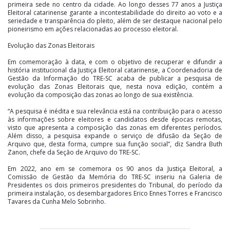
primeira sede no centro da cidade. Ao longo desses 77 anos a Justiça
Eleitoral catarinense garante a incontestabilidade do direito ao voto e a
seriedade e transparência do pleito, além de ser destaque nacional pelo
pioneirismo em ações relacionadas ao processo eleitoral.
Evolução das Zonas Eleitorais
Em comemoração à data, e com o objetivo de recuperar e difundir a
história institucional da Justiça Eleitoral catarinense, a Coordenadoria de
Gestão da Informação do TRE-SC acaba de publicar a pesquisa de
evolução das Zonas Eleitorais que, nesta nova edição, contém a
evolução da composição das zonas ao longo de sua existência.
“A pesquisa é inédita e sua relevância está na contribuição para o acesso
às informações sobre eleitores e candidatos desde épocas remotas,
visto que apresenta a composição das zonas em diferentes períodos.
Além disso, a pesquisa expande o serviço de difusão da Seção de
Arquivo que, desta forma, cumpre sua função social”, diz Sandra Buth
Zanon, chefe da Seção de Arquivo do TRE-SC.
Em 2022, ano em se comemora os 90 anos da Justiça Eleitoral, a
Comissão de Gestão da Memória do TRE-SC inseriu na Galeria de
Presidentes os dois primeiros presidentes do Tribunal, do período da
primeira instalação, os desembargadores Erico Ennes Torres e Francisco
Tavares da Cunha Melo Sobrinho.
A pesquisa de evolução das Zonas Eleitorais, e a Galeria de Presidentes,
estão disponíveis na página da Memória no site do TRE-SC. Clique e