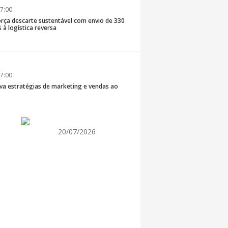
7:00
rça descarte sustentável com envio de 330
s à logística reversa
7:00
va estratégias de marketing e vendas ao
 Brusque
20/07/2026
7:00
 Itapema segue com credenciamento aberto
e produtores culturais
7:00
taca no IDEB e conquista melhor resultado da