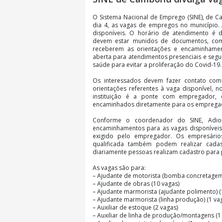
O Sistema Nacional de Emprego (SINE), de Ca
dia 4, as vagas de empregos no município. 
disponíveis. O horário de atendimento é 
devem estar munidos de documentos, com
receberem as orientações e encaminhamento
aberta para atendimentos presenciais e seg
saúde para evitar a proliferação do Covid-19.
Os interessados devem fazer contato com
orientações referentes à vaga disponível, n
instituição é a ponte com empregador, 
encaminhados diretamente para os emprega
Conforme o coordenador do SINE, Adio
encaminhamentos para as vagas disponíveis
exigido pelo empregador. Os empresár
qualificada também podem realizar cada
diariamente pessoas realizam cadastro para p
As vagas são para:
– Ajudante de motorista (bomba concretagem)
– Ajudante de obras (10 vagas)
– Ajudante marmorista (ajudante polimento) (
– Ajudante marmorista (linha produção) (1 va
– Auxiliar de estoque (2 vagas)
– Auxiliar de linha de produção/montagens (1