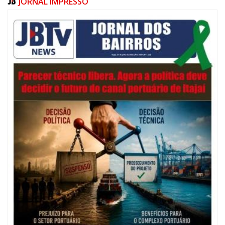
JORNAL IMPRESSO
05/08/2026 | 07:00
Salão Nobre Rui Barbosa do Palácio Marcos Konder abrigará gabinete
protocolar do Município
ITAJAÍ