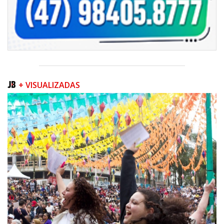
+ VISUALIZADAS
05/08/2026 | 07:00
Queda na geração europeia ocorre enquanto inteligência artificial, data
centers e carros elétricos elevam a demanda e colocam o
armazenamento no centro do debate energético
NAVEGANTES