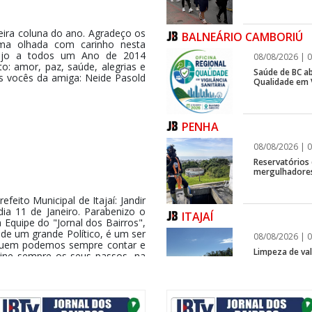
ira coluna do ano. Agradeço os
BALNEÁRIO CAMBORIÚ
ma olhada com carinho nesta
esejo a todos um Ano de 2014
08/08/2026 | 0
: amor, paz, saúde, alegrias e
Saúde de BC ab
os vocês da amiga: Neide Pasold
Qualidade em V
PENHA
08/08/2026 | 0
Reservatórios
mergulhadores
ito Municipal de Itajaí: Jandir
dia 11 de Janeiro. Parabenizo o
ITAJAÍ
 Equipe do "Jornal dos Bairros",
 de um grande Político, é um ser
08/08/2026 | 0
quem podemos sempre contar e
Limpeza de vala
mine sempre os seus passos, na
ITAJAÍ