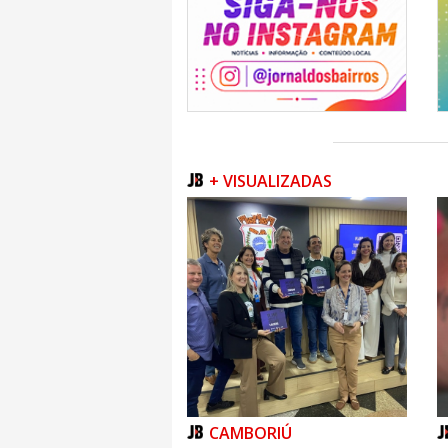
especial.
É tudo muito lindo e de bom gosto.
auxiliar, que aprendeu com a Sra. Z
natalina. Me senti tão feliz e lisonjea
tão marcantes, quando fui visitá-la 
decoração natalina tão elogiada po
acolhida da amiga: Sra. Zari Macedo Mu
e muitos anos, presenteando sua cida
Natal!
+ VISUALIZADAS
Entrega dos Certificados de Conclu
Estive prestigiando no dia 03 de Dez
Entrega dos Certificados de Cursos da 
Auditório da Secretaria Municipal de E
receberam o seu Certificado, de Cu
oferecem condições de iniciarem no m
estes jovens valorosos, que se dedic
CAMBORIÚ
aos estudos na "COMBEMI"!