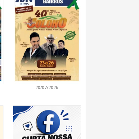
7:00
promove semana de oficinas gratuitas e
urais em Itajaí
7:00
ra de Vereadores de Itajaí reúnem
ara discutir políticas públicas e inovação
7:00
20/07/2026
itz terá concerto “Rock ao Piano” neste
7:00
 de medicamentos de BC estará fechado nos
e agosto para realização de inventário