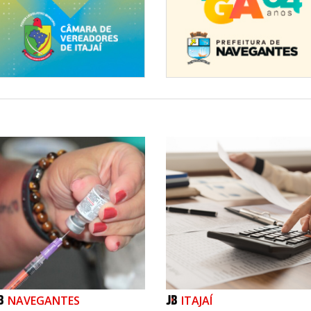
 Ela conta com a ajuda de sua
ari, os segredos da decoração
da, de poder usufruir de momentos
especialmente, para ver a sua
r todos. Agradeço o carinho e
ssi. Que ela continue por muitos
de, enfeitando sua casa para o
são de Cursos da "COMBEMI".
embro de 2013, a Solenidade de
"COMBEMI", que foi realizada no
ducação de Itajaí. Muitos jovens
rsos Profissionalizantes, que
ercado de trabalho. Parabéns a
aram com tanto amor e carinho
NAVEGANTES
ITAJAÍ