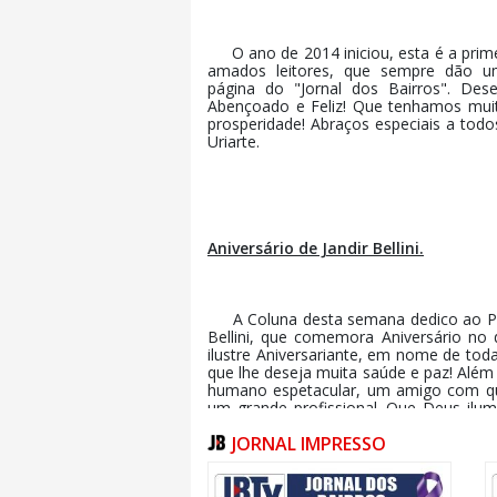
O ano de 2014 iniciou, esta é a prime
amados leitores, que sempre dão u
página do "Jornal dos Bairros". D
Abençoado e Feliz! Que tenhamos muito
prosperidade! Abraços especiais a tod
Uriarte.
Aniversário de Jandir Bellini.
A Coluna desta semana dedico ao Prefe
Bellini, que comemora Aniversário no 
ilustre Aniversariante, em nome de toda
que lhe deseja muita saúde e paz! Além
humano espetacular, um amigo com 
um grande profissional. Que Deus ilu
caminhada da vida!
JORNAL IMPRESSO