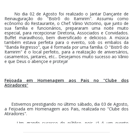
No dia 02 de Agosto foi realizado o Jantar Dançante de
Reinauguração do "Bistrô do Itamirim". Assumiu como
ecônomo do Restaurante, o Chef: Vânio Victorino, que junto de
sua família e funcionários, prepararam uma noite muito
especial, para recepcionar Diretoria, Associados e Convidados.
Buffet maravilhoso, bem diversificado e delicioso. A música
também estava perfeita para o evento, sob os embalos da
"Banda Regresso", que é formada por uma família. O "Bistrô do
Itamirim" é o local perfeito, para a realização de aniversários,
casamentos, jantares, etc... Desejamos muito sucesso ao Vânio
e que Deus o abençoe e proteja!
Feijoada em Homenagem aos Pais no "Clube dos
Atiradores"
Estivemos prestigiando no último sábado, dia 03 de Agosto,
a Feijoada em Homenagem aos Pais, realizada no "Clube dos
Atiradores".
Um grande sucesso de público, pois já é um evento
tradicional e os associados e amigos sempre prestigiam. O
Presidente César e toda Diretoria foram perfeitos anfitriões. Foi