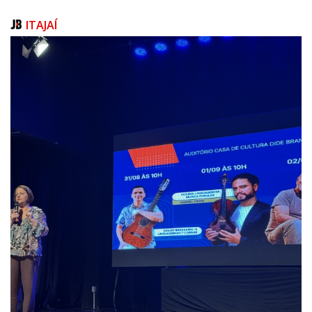
participou de um almoço festivo na Churrascaria Vieira Grill.
ITAJAÍ
Bodas de Ouro de Maria Amélia Rodrigues e Luiz José
Rodrigues
No dia 1º de setembro o casal Maria Amélia Rodrigues e Luiz
José Rodrigues completou 50 anos de feliz matrimônio. A data
foi comemorada pela família e amigos. A homenagem especial
ao casal pelas Bodas de Ouro foi preparada pelo casal de
amigos Vanice Capistrano e Carlos Capistrano. Parabenizamos
o casal pelas Bodas de Ouro, desejando que Deus continue
abençoando esta união!
Peixada do Bem em prol
do Lar Fabiano de Cristo
O SINDIPI realizou no dia 31 de agosto a Peixada do Bem em
prol do Lar Fabiano de Cristo. O evento beneficente foi
realizado no salão principal do Clube Náutico Almirante Barroso.
Toda a alimentação para o Buffet foi doada por proprietários
de barcos de pesca. A equipe do SINDIPI preparou os pratos,
houve sorteio de brindes e a musicalização foi do DJ China que
também não cobrou cachê. Quando as pessoas se unem numa