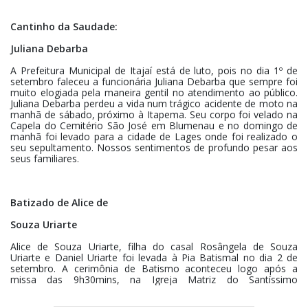
Cantinho da Saudade:
Juliana Debarba
A Prefeitura Municipal de Itajaí está de luto, pois no dia 1º de
setembro faleceu a funcionária Juliana Debarba que sempre foi
muito elogiada pela maneira gentil no atendimento ao público.
Juliana Debarba perdeu a vida num trágico acidente de moto na
manhã de sábado, próximo à Itapema. Seu corpo foi velado na
Capela do Cemitério São José em Blumenau e no domingo de
manhã foi levado para a cidade de Lages onde foi realizado o
seu sepultamento. Nossos sentimentos de profundo pesar aos
seus familiares.
Batizado de Alice de
Souza Uriarte
Alice de Souza Uriarte, filha do casal Rosângela de Souza
Uriarte e Daniel Uriarte foi levada à Pia Batismal no dia 2 de
setembro. A cerimônia de Batismo aconteceu logo após a
missa das 9h30mins, na Igreja Matriz do Santíssimo
Sacramento, no centro de Itajaí. O Batismo foi realizado pelo
Diácono João Gonçalves. Após o Batizado da Alice, a família