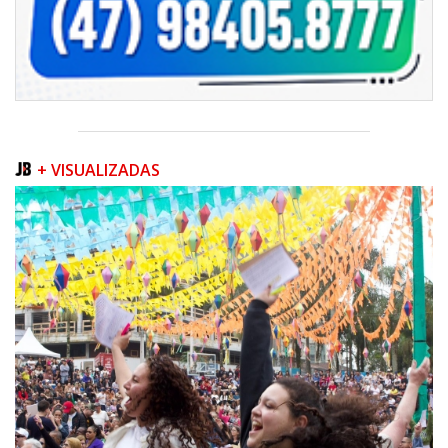
+ VISUALIZADAS
05/08/2026 | 07:00
Queda na geração europeia ocorre enquanto inteligência artificial, data
centers e carros elétricos elevam a demanda e colocam o
armazenamento no centro do debate energético
NAVEGANTES