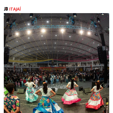
Feijoada da APAE 2012
ITAJAÍ
No sábado, dia 23 de junho, foi realizado mais um evento
beneficente em Itajaí: a “Feijoada da APAE 2012”. A Diretoria e
funcionários da APAE receberam apoio dos membros do “Lions
Club Itajaí Centro”, que foram responsáveis em preparar a
feijoada e acompanhamentos. Muitos amigos estiveram
presentes, apoiando o evento, além de saborearem uma
deliciosa Feijoada, ainda colaboraram com as obras sociais da
APAE.
Aniversário da Léia
Quem aniversariou no último dia 18 de junho foi a senhora Léia,
esposa do conhecidíssimo César, da Cojomar. Numa das
barracas do Itamirim, recebeu amigas e familiares para um
confraternização mais íntima. Destaque na foto principal, em
que ela aparece com toda sua família: o esposo César, os filhos
Carla, Mariana e João Vitor e o genro Ricardo. Parabéns e
muitas felicidades!