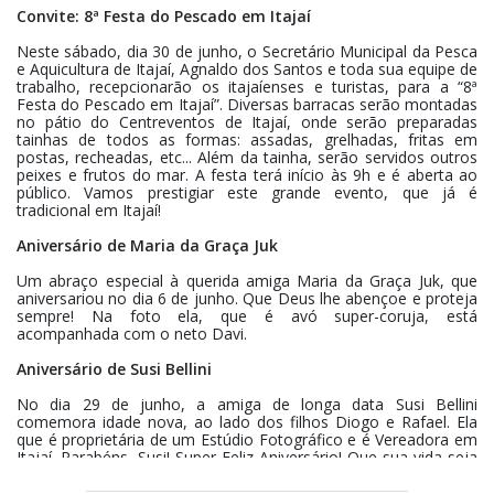
Convite: 8ª Festa do
Pescado em Itajaí
Neste sábado, dia 30 de junho, o Secretário Municipal da Pesca
e Aquicultura de Itajaí, Agnaldo dos Santos e toda sua equipe de
trabalho, recepcionarão os itajaíenses e turistas, para a “8ª
Festa do Pescado em Itajaí”. Diversas barracas serão montadas
no pátio do Centreventos de Itajaí, onde serão preparadas
tainhas de todos as formas: assadas, grelhadas, fritas em
postas, recheadas, etc... Além da tainha, serão servidos outros
peixes e frutos do mar. A festa terá início às 9h e é aberta ao
público. Vamos prestigiar este grande evento, que já é
tradicional em Itajaí!
Aniversário de Maria da Graça Juk
Um abraço especial à querida amiga Maria da Graça Juk, que
aniversariou no dia 6 de junho. Que Deus lhe abençoe e proteja
sempre! Na foto ela, que é avó super-coruja, está
acompanhada com o neto Davi.
Aniversário de Susi Bellini
No dia 29 de junho, a amiga de longa data Susi Bellini
comemora idade nova, ao lado dos filhos Diogo e Rafael. Ela
que é proprietária de um Estúdio Fotográfico e é Vereadora em
Itajaí. Parabéns, Susi! Super Feliz Aniversário! Que sua vida seja
de muitas alegrias, paz, amor, saúde e prosperidade.