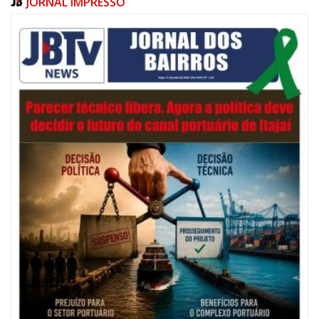
JORNAL IMPRESSO
05/08/2026 | 07:00
Salão Nobre Rui Barbosa do Palácio Marcos Konder abrigará gabinete
protocolar do Município
ITAJAÍ